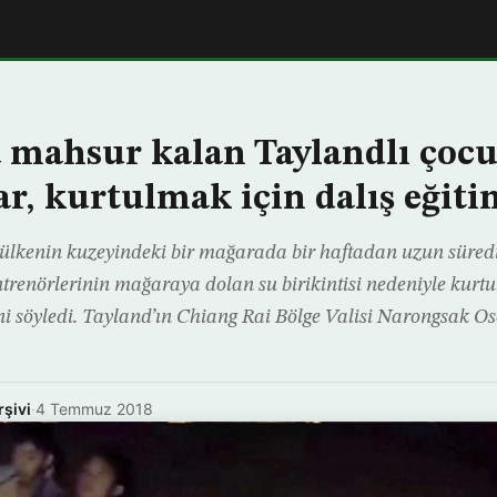
 mahsur kalan Taylandlı çoc
r, kurtulmak için dalış eğiti
r, ülkenin kuzeyindeki bir mağarada bir haftadan uzun süre
ntrenörlerinin mağaraya dolan su birikintisi nedeniyle kurtu
ini söyledi. Tayland’ın Chiang Rai Bölge Valisi Narongsak O
rşivi
·
4 Temmuz 2018