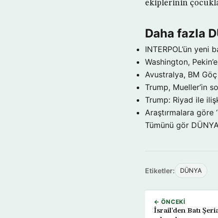
ekiplerinin çocukla
Daha fazla 
INTERPOL’ün yeni b
Washington, Pekin’e 
Avustralya, BM Göç 
Trump, Mueller’in so
Trump: Riyad ile il
Araştırmalara göre 
Tümünü gör DÜNY
Etiketler:
DÜNYA
← ÖNCEKI
İsrail’den Batı Şer