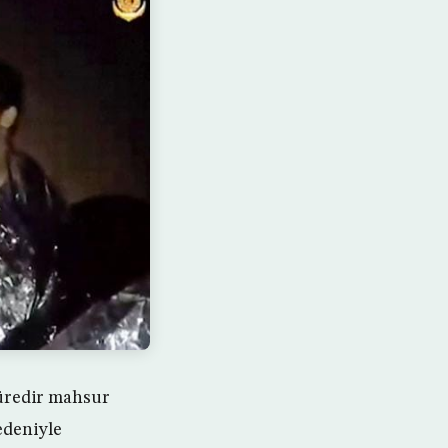
süredir mahsur
edeniyle