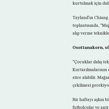
kurtulmak için dalı
Tayland’ın Chiang
toplantısında, “Ma
alıp verme teknikle
Osottanakorn, sö
“Çocuklar dalış te
Kurtarılmalarının 
süre alabilir. Mağa
çekilmesi gerekiyo
Bir haftayı aşkın 
futbolcular ve ant