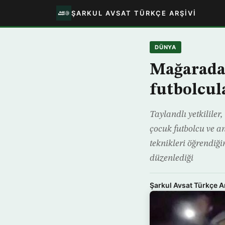
ŞARKUL AVSAT TÜRKÇE ARŞIVI
DÜNYA
Mağarada
futbolcula
Taylandlı yetkilile
çocuk futbolcu ve a
teknikleri öğrendiğ
düzenlediği
Şarkul Avsat Türkçe A