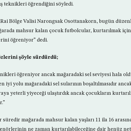
ş teknikleri öğrendiğini söyledi.
 Rai Bölge Valisi Narongsak Osottanakorn, bugün düzenl
ğarada mahsur kalan çocuk futbolcular, kurtarılmak için 
rini öğreniyor” dedi.
zlerini şöyle sürdürdü;
knikleri öğreniyor ancak mağaradaki sel seviyesi hala ol
en iyi yolu mağaradaki sel sularının boşaltılmasıdır anca
raya yeterli yiyeceği ulaştırdık ancak çocukların kurtarıl
r.”
bir süredir mağarada mahsur kalan yaşları 11 ila 16 arası
renörlerinin ne zaman kurtarılabileceğine dair henüz net