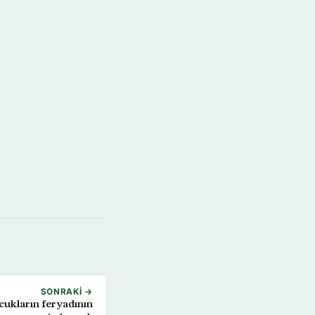
SONRAKI →
çocukların feryadının