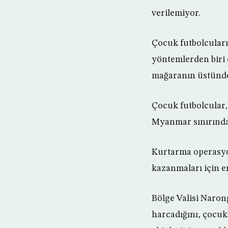
verilemiyor.
Çocuk futbolcuların
yöntemlerden biri 
mağaranın üstünden
Çocuk futbolcular,
Myanmar sınırındak
Kurtarma operasyon
kazanmaları için en
Bölge Valisi Naron
harcadığını, çocu