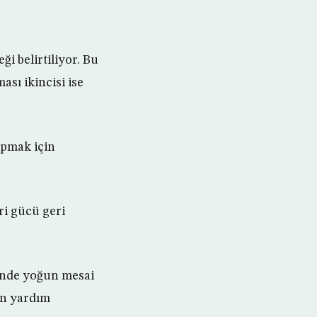
i belirtiliyor. Bu
sı ikincisi ise
apmak için
ri gücü geri
rinde yoğun mesai
en yardım