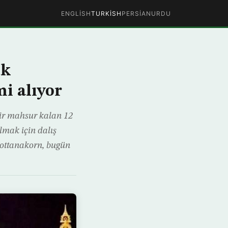
ENGLISH
TURKISH
PERSIAN
URDU
uk
mi alıyor
dir mahsur kalan 12
lmak için dalış
sottanakorn, bugün