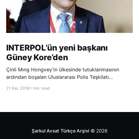
INTERPOL’ün yeni başkanı
Güney Kore’den
Çinli Mıng Hongvey’in ülkesinde tutuklanmasının
ardından boşalan Uluslararası Polis Teşkilatı
(INTERPOL) Başkanlığına Güney Koreli Kim Jong Yang
21 Kas 2018
1 min read
seçildi. INTERPOL Genel Kurulu’nun Dubai’deki
toplantısında yapılan seçimde, oyların 3’te 2’sini
kazanan Kim, teşkilatın yeni
Şarkul Avsat Türkçe Arşivi
© 2026