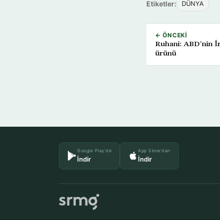
Etiketler:
DÜNYA
← ÖNCEKI
Ruhani: ABD’nin İr
ürünü
Google Play'de
App Store'dan
İndir
İndir