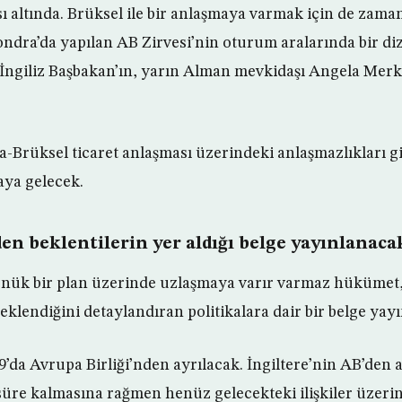
ı altında. Brüksel ile bir anlaşmaya varmak için de zaman
ndra’da yapılan AB Zirvesi’nin oturum aralarında bir diz
ngiliz Başbakan’ın, yarın Alman mevkidaşı Angela Merke
-Brüksel ticaret anlaşması üzerindeki anlaşmazlıkları 
aya gelecek.
rden beklentilerin yer aldığı belge yayınlanaca
önük bir plan üzerinde uzlaşmaya varır varmaz hükümet,
 beklendiğini detaylandıran politikalara dair bir belge yay
9’da Avrupa Birliği’nden ayrılacak. İngiltere’nin AB’den 
süre kalmasına rağmen henüz gelecekteki ilişkiler üzerine