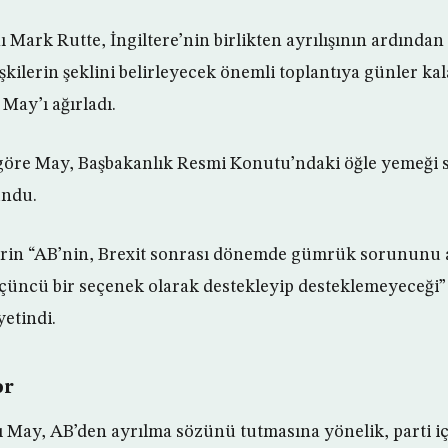
 Mark Rutte, İngiltere’nin birlikten ayrılışının ardından
lişkilerin şeklini belirleyecek önemli toplantıya günler kal
May’ı ağırladı.
göre May, Başbakanlık Resmi Konutu’ndaki öğle yemeği s
undu.
ilerin “AB’nin, Brexit sonrası dönemde gümrük sorununu
çüncü bir seçenek olarak destekleyip desteklemeyeceği”
etindi.
or
ı May, AB’den ayrılma sözünü tutmasına yönelik, parti i