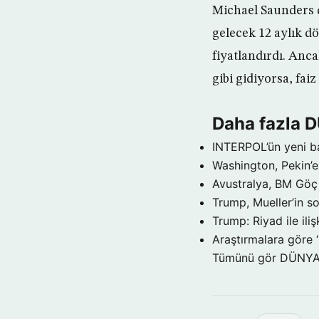
Michael Saunders d
gelecek 12 aylık dö
fiyatlandırdı. Anca
gibi gidiyorsa, fai
Daha fazla 
INTERPOL’ün yeni b
Washington, Pekin’e 
Avustralya, BM Göç 
Trump, Mueller’in so
Trump: Riyad ile il
Araştırmalara göre 
Tümünü gör DÜNY