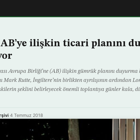
 AB’ye ilişkin ticari planını
yor
nrası Avrupa Birliği’ne (AB) ilişkin gümrük planını duyurma h
Mark Rutte, İngiltere’nin birlikten ayrılışının ardından Lo
işkilerin şeklini belirleyecek önemli toplantıya günler kala, 
rşivi
·
4 Temmuz 2018