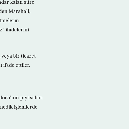
kadar kalan süre
eden Marshall,
etmelerin
” ifadelerini
veya bir ticaret
ifade ettiler.
kası’nın piyasaları
nmedik işlemlerde