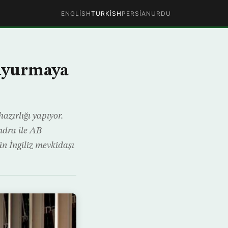
ENGLISH
TURKISH
PERSIAN
URDU
 duyurmaya
azırlığı yapıyor.
ndra ile AB
dün İngiliz mevkidaşı