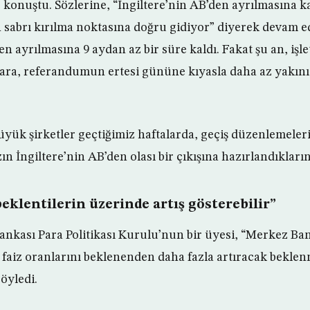
e konuştu. Sözlerine, “İngiltere’nin AB’den ayrılmasına 
in sabrı kırılma noktasına doğru gidiyor” diyerek devam 
en ayrılmasına 9 aydan az bir süre kaldı. Fakat şu an, işl
lara, referandumun ertesi gününe kıyasla daha az yakınız
yük şirketler geçtiğimiz haftalarda, geçiş düzenlemeleri 
n İngiltere’nin AB’den olası bir çıkışına hazırlandıklarını 
beklentilerin üzerinde artış gösterebilir”
ankası Para Politikası Kurulu’nun bir üyesi, “Merkez Ban
ve faiz oranlarını beklenenden daha fazla artıracak bekle
öyledi.