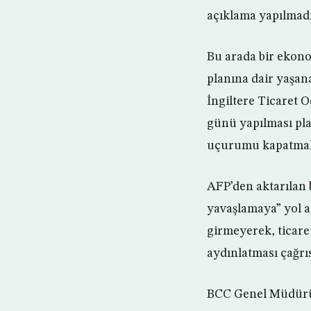
açıklama yapılmadı
Bu arada bir ekono
planına dair yaşana
İngiltere Ticaret
günü yapılması pla
uçurumu kapatmak i
AFP’den aktarılan b
yavaşlamaya” yol aç
girmeyerek, ticare
aydınlatması çağrı
BCC Genel Müdürü A