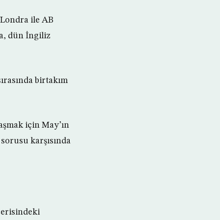
 Londra ile AB
a, dün İngiliz
ırasında birtakım
 aşmak için May’ın
 sorusu karşısında
çerisindeki