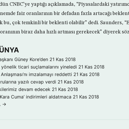
ün CNBC’ye yaptığı açıklamada, “Piyasalardaki yatırımcıl
nemde faiz oranlarının bir defadan fazla artacağı beklen
k bu, çok temkinli bir beklenti olabilir” dedi. Saunders,
z oranının biraz daha hızlı artması gerekecek” diyerek sö
DÜNYA
aşkanı Güney Kore’den
21 Kas 2018
yönelik ticari suçlamalarını yineledi
21 Kas 2018
Anlaşması’nı imzalamayı reddetti
21 Kas 2018
rularına yazılı cevap verdi
21 Kas 2018
işkilerimiz devam edecek
21 Kas 2018
‘Kara Cuma’ indirimleri aldatmaca
21 Kas 2018
A →