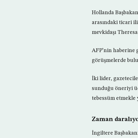
Hollanda Başbakanı
arasındaki ticari i
mevkidaşı Theresa 
AFP’nin haberine 
görüşmelerde bul
İki lider, gazetec
sunduğu öneriyi ü
tebessüm etmekle y
Zaman daralıy
İngiltere Başbakan