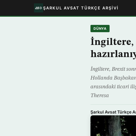
ŞARKUL AVSAT TÜRKÇE ARŞIVI
DÜNYA
İngiltere,
hazırlanı
İngiltere, Brexit so
Hollanda Başbakanı 
arasındaki ticari il
Theresa
Şarkul Avsat Türkçe A