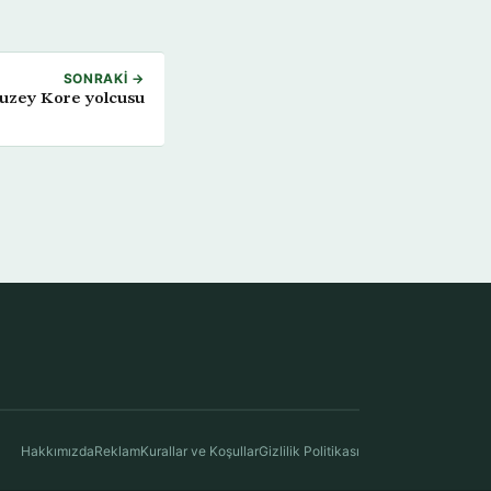
SONRAKI →
Kuzey Kore yolcusu
Hakkımızda
Reklam
Kurallar ve Koşullar
Gizlilik Politikası