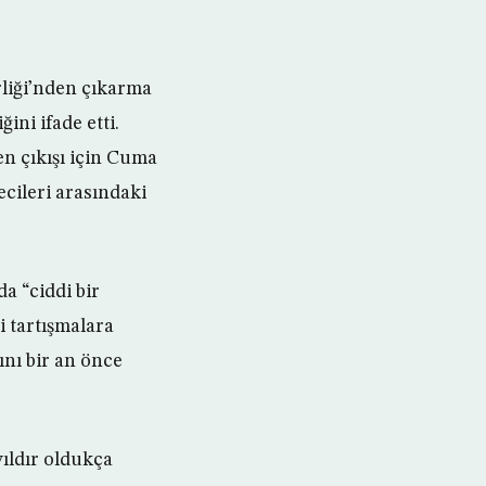
rliği’nden çıkarma
ini ifade etti.
n çıkışı için Cuma
cileri arasındaki
a “ciddi bir
i tartışmalara
ını bir an önce
ıldır oldukça