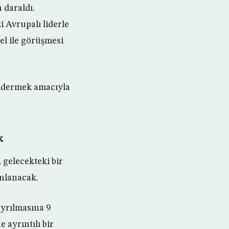
 daraldı.
i Avrupalı liderle
l ile görüşmesi
gidermek amacıyla
k
 gelecekteki bir
ınlanacak.
ayrılmasına 9
 ayrıntılı bir