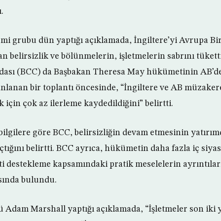
.
mi grubu dün yaptığı açıklamada, İngiltere’yi Avrupa Bi
n belirsizlik ve bölünmelerin, işletmelerin sabrını tükettiğ
 Odası (BCC) da Başbakan Theresa May hükümetinin AB’de
nlanan bir toplantı öncesinde, “İngiltere ve AB müzakere
çin çok az ilerleme kaydedildiğini” belirtti.
ilgilere göre BCC, belirsizliğin devam etmesinin yatırımd
tığını belirtti. BCC ayrıca, hükümetin daha fazla iç siyas
ti destekleme kapsamındaki pratik meselelerin ayrıntılar
sında bulundu.
dam Marshall yaptığı açıklamada, “İşletmeler son iki y