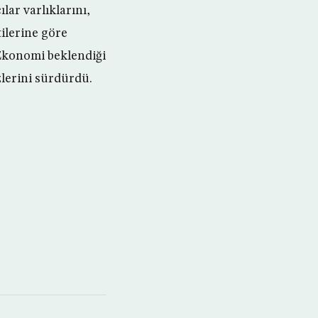
ar varlıklarını,
tilerine göre
 “Ekonomi beklendiği
zlerini sürdürdü.