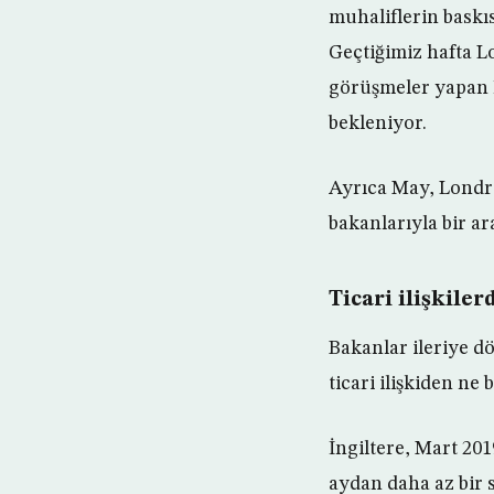
muhaliflerin baskıs
Geçtiğimiz hafta Lo
görüşmeler yapan İ
bekleniyor.
Ayrıca May, Londra
bakanlarıyla bir ar
Ticari ilişkile
Bakanlar ileriye d
ticari ilişkiden ne
İngiltere, Mart 201
aydan daha az bir 