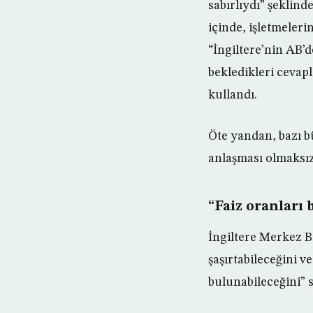
sabırlıydı” şeklind
içinde, işletmeler
“İngiltere’nin AB’d
bekledikleri cevap
kullandı.
Öte yandan, bazı bü
anlaşması olmaksızı
“Faiz oranları 
İngiltere Merkez B
şaşırtabileceğini 
bulunabileceğini” s