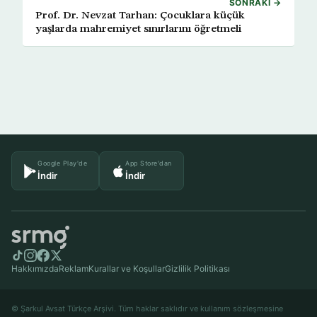
SONRAKI →
Prof. Dr. Nevzat Tarhan: Çocuklara küçük
yaşlarda mahremiyet sınırlarını öğretmeli
Google Play'de
App Store'dan
İndir
İndir
Hakkımızda
Reklam
Kurallar ve Koşullar
Gizlilik Politikası
© Şarkul Avsat Türkçe Arşivi. Tüm haklar saklıdır ve kullanım sözleşmesine