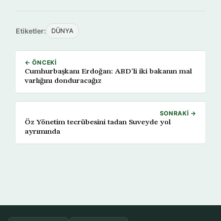
Etiketler:
DÜNYA
← ÖNCEKI
Cumhurbaşkanı Erdoğan: ABD’li iki bakanın mal
varlığını donduracağız
SONRAKI →
Öz Yönetim tecrübesini tadan Suveyde yol
ayrımında