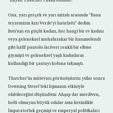
“Bayan Thatcher’ı nasıl buldun?”
Ona, yarı gerçek ve yarı mizah arasında “Bana
teyzemizin kızı Verde’yi hatırlattı” dedim.
Batı’nın en güçlü kadını, her hangi bir ev kadını
veya geleneksel muhafazakar bir hanımefendi
gibi hafif puntolu lacivert renkli bir elbise
giymişti ve geleneksel yaşlı kadınların
kullandığı bir çantayı koluna takmıştı.
Thatcher’in mütevazı görünüşünün yıllar sonra
Downing Street’teki lojmanın etkisiyle
olabileceğini düşündüm: Ahşap dar merdiven,
holü olmayan büyük odalar ama kesinlikle
İmparatorluk geçmişi ve emperyal politikaları