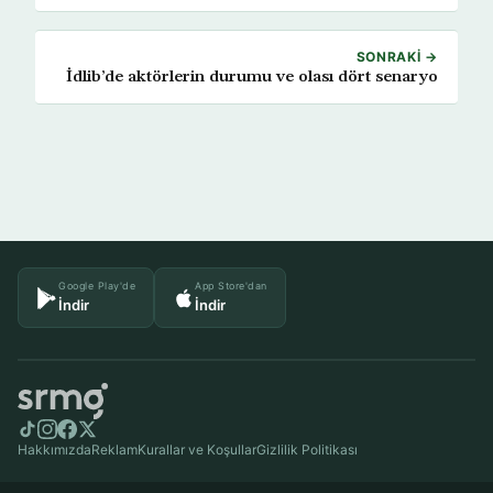
SONRAKI →
İdlib’de aktörlerin durumu ve olası dört senaryo
Google Play'de
App Store'dan
İndir
İndir
Hakkımızda
Reklam
Kurallar ve Koşullar
Gizlilik Politikası