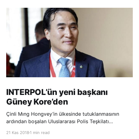
INTERPOL’ün yeni başkanı
Güney Kore’den
Çinli Mıng Hongvey’in ülkesinde tutuklanmasının
ardından boşalan Uluslararası Polis Teşkilatı
(INTERPOL) Başkanlığına Güney Koreli Kim Jong Yang
21 Kas 2018
1 min read
seçildi. INTERPOL Genel Kurulu’nun Dubai’deki