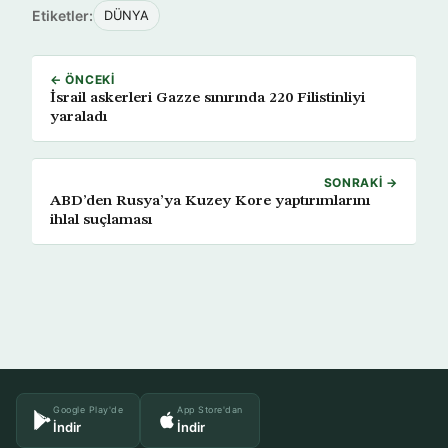
Etiketler:
DÜNYA
← ÖNCEKI
İsrail askerleri Gazze sınırında 220 Filistinliyi
yaraladı
SONRAKI →
ABD’den Rusya’ya Kuzey Kore yaptırımlarını
ihlal suçlaması
Google Play'de
App Store'dan
İndir
İndir