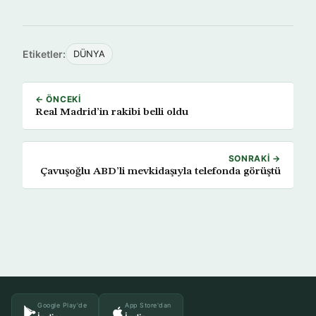
Etiketler:
DÜNYA
← ÖNCEKI
Real Madrid’in rakibi belli oldu
SONRAKI →
Çavuşoğlu ABD’li mevkidaşıyla telefonda görüştü
Google Play'de
App Store'dan