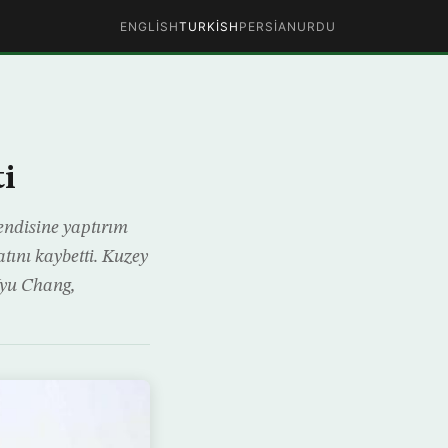
ENGLISH
TURKISH
PERSIAN
URDU
ti
kendisine yaptırım
ını kaybetti. Kuzey
 Kyu Chang,