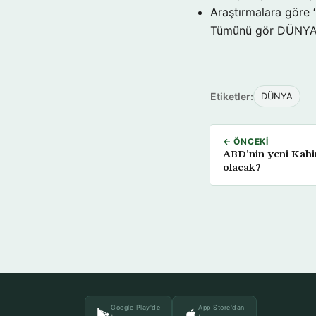
Araştırmalara göre 
Tümünü gör DÜNY
Etiketler:
DÜNYA
← ÖNCEKI
ABD’nin yeni Kahir
olacak?
Google Play'de
App Store'dan