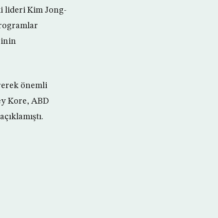
 lideri Kim Jong-
programlar
inin
rerek önemli
zey Kore, ABD
açıklamıştı.