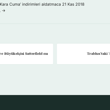
‘Kara Cuma’ indirimleri aldatmaca
21 Kas 2018
A →
e Büyükelçisi Satterfield mı
Trablus’taki ‘