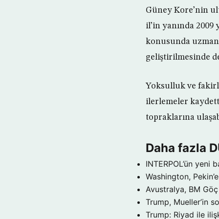
Güney Kore’nin ulu
il’in yanında 2009
konusunda uzman o
geliştirilmesinde d
Yoksulluk ve faki
ilerlemeler kaydet
topraklarına ulaşab
Daha fazla 
INTERPOL’ün yeni b
Washington, Pekin’e 
Avustralya, BM Göç 
Trump, Mueller’in so
Trump: Riyad ile il