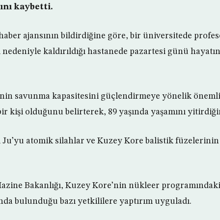
nı kaybetti.
aber ajansının bildirdiğine göre, bir üniversitede profe
 nedeniyle kaldırıldığı hastanede pazartesi günü hayatın
enin savunma kapasitesini güçlendirmeye yönelik önemli
r kişi olduğunu belirterek, 89 yaşında yaşamını yitirdiğin
u’yu atomik silahlar ve Kuzey Kore balistik füzelerinin h
Hazine Bakanlığı, Kuzey Kore’nin nükleer programındaki
nda bulunduğu bazı yetkililere yaptırım uyguladı.