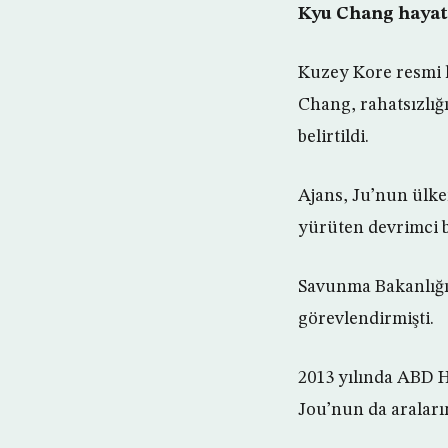
Kyu Chang hayatı
Kuzey Kore resmi h
Chang, rahatsızlığı
belirtildi.
Ajans, Ju’nun ülk
yürüten devrimci bi
Savunma Bakanlığı J
görevlendirmişti.
2013 yılında ABD 
Jou’nun da araları