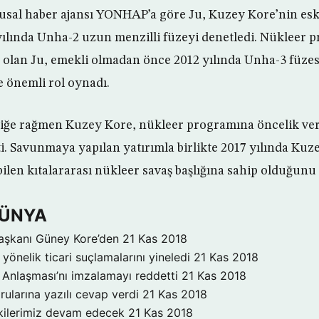
sal haber ajansı YONHAP’a göre Ju, Kuzey Kore’nin eski
 yılında Unha-2 uzun menzilli füzeyi denetledi. Nükleer 
lan Ju, emekli olmadan önce 2012 yılında Unha-3 füzes
e önemli rol oynadı.
rliğe rağmen Kuzey Kore, nükleer programına öncelik ve
ti. Savunmaya yapılan yatırımla birlikte 2017 yılında Ku
ilen kıtalararası nükleer savaş başlığına sahip olduğunu 
DÜNYA
aşkanı Güney Kore’den
21 Kas 2018
yönelik ticari suçlamalarını yineledi
21 Kas 2018
Anlaşması’nı imzalamayı reddetti
21 Kas 2018
rularına yazılı cevap verdi
21 Kas 2018
işkilerimiz devam edecek
21 Kas 2018