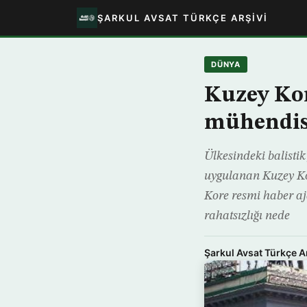
ŞARKUL AVSAT TÜRKÇE ARŞIVI
DÜNYA
Kuzey Kor
mühendisl
Ülkesindeki balistik
uygulanan Kuzey Ko
Kore resmi haber aja
rahatsızlığı nede
Şarkul Avsat Türkçe A