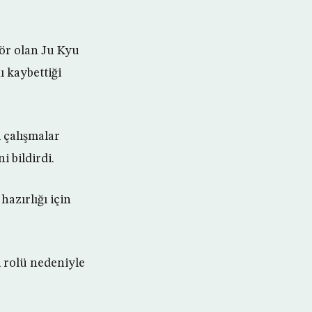
sör olan Ju Kyu
ı kaybettiği
 çalışmalar
i bildirdi.
azırlığı için
 rolü nedeniyle