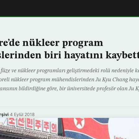
e’de nükleer program
erinden biri hayatını kaybet
 füze ve nükleer programları geliştirmedeki rolü nedeniyle 
reli nükleer program mühendislerinden Ju Kyu Chang hayat
nsının bildirdiğine göre, bir üniversitede profesör olan Ju
rşivi
·
4 Eylül 2018