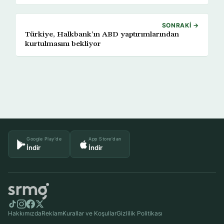
SONRAKI →
Türkiye, Halkbank’ın ABD yaptırımlarından
kurtulmasını bekliyor
Google Play'de
App Store'dan
İndir
İndir
Hakkımızda
Reklam
Kurallar ve Koşullar
Gizlilik Politikası