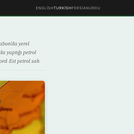
ENGLISH
TURKISH
PERSIAN
URDU
Gabon’da yerel
da yaptığı petrol
rd-Est petrol sah