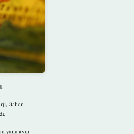
i.
erji, Gabon
dı.
bu yana aynı