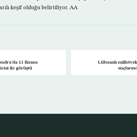
rılı keşif olduğu belirtiliyor. AA
ndra’da 11 finans
Lübnanlı milletvek
cisi ile görüştü
suçlarınd