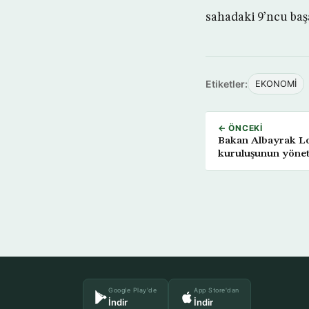
sahadaki 9’ncu başa
Etiketler:
EKONOMİ
← ÖNCEKI
Bakan Albayrak Lo
kuruluşunun yöneti
Google Play'de
App Store'dan
İndir
İndir