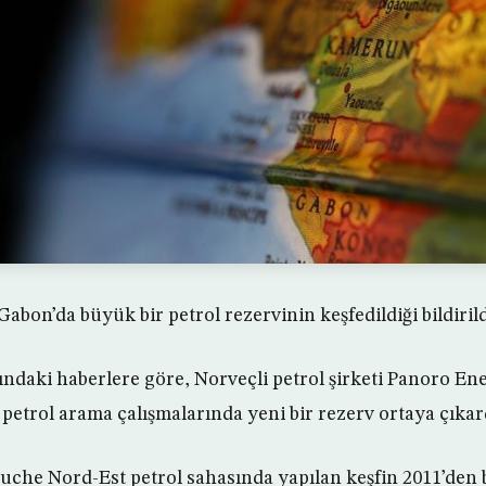
Gabon’da büyük bir petrol rezervinin keşfedildiği bildirild
ındaki haberlere göre, Norveçli petrol şirketi Panoro En
 petrol arama çalışmalarında yeni bir rezerv ortaya çıkar
che Nord-Est petrol sahasında yapılan keşfin 2011’den 