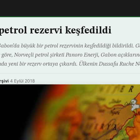
etrol rezervi keşfedildi
abon’da büyük bir petrol rezervinin keşfedildiği bildirildi. 
göre, Norveçli petrol şirketi Panoro Enerji, Gabon açıkların
a yeni bir rezerv ortaya çıkardı. Ülkenin Dussafu Ruche No
rşivi
·
4 Eylül 2018