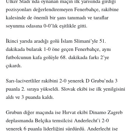
Ülker Stadı’nda oynanan maçın ilk yarısında girdiği
pozisyonları değerlendiremeyen Fenerbahçe, rakibine
kalesinde de önemli bir şans tanımadı ve taraflar
soyunma odasına 0-0’lık eşitlikle gitti.
İkinci yarıda aradığı golü İslam Slimani’yle 51.
dakikada bularak 1-0 öne geçen Fenerbahçe, aynı
futbolcunun kafa golüyle 68. dakikada farkı 2’ye
çıkardı.
Sarı-lacivertliler rakibini 2-0 yenerek D Grubu’nda 3
puanla 2. sıraya yükseldi. Slovak ekibi ise ilk yenilgisini
aldı ve 3 puanda kaldı.
Grubun diğer maçında ise Hırvat ekibi Dinamo Zagreb
deplasmanda Belçika temsilcisi Anderlecht’i 2-0
yenerek 6 puanla liderliğini sürdürdü. Anderlecht ise