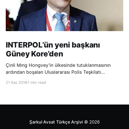
INTERPOL’ün yeni başkanı
Güney Kore’den
Çinli Mıng Hongvey’in ülkesinde tutuklanmasının
ardından boşalan Uluslararası Polis Teşkilatı
(INTERPOL) Başkanlığına Güney Koreli Kim Jong Yang
21 Kas 2018
1 min read
seçildi. INTERPOL Genel Kurulu’nun Dubai’deki
toplantısında yapılan seçimde, oyların 3’te 2’sini
kazanan Kim, teşkilatın yeni
Şarkul Avsat Türkçe Arşivi
© 2026