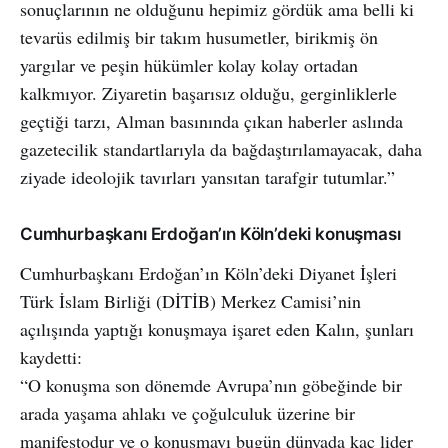
sonuçlarının ne olduğunu hepimiz gördük ama belli ki
tevarüs edilmiş bir takım husumetler, birikmiş ön
yargılar ve peşin hükümler kolay kolay ortadan
kalkmıyor. Ziyaretin başarısız olduğu, gerginliklerle
geçtiği tarzı, Alman basınında çıkan haberler aslında
gazetecilik standartlarıyla da bağdaştırılamayacak, daha
ziyade ideolojik tavırları yansıtan tarafgir tutumlar.”
Cumhurbaşkanı Erdoğan’ın Köln’deki konuşması
Cumhurbaşkanı Erdoğan’ın Köln’deki Diyanet İşleri
Türk İslam Birliği (DİTİB) Merkez Camisi’nin
açılışında yaptığı konuşmaya işaret eden Kalın, şunları
kaydetti:
“O konuşma son dönemde Avrupa’nın göbeğinde bir
arada yaşama ahlakı ve çoğulculuk üzerine bir
manifestodur ve o konuşmayı bugün dünyada kaç lider