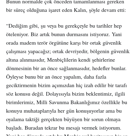
Bunun normalde çok önceden tamamlanması gereken
bir süreç olduğuna işaret eden Kalın, şöyle devam etti:
“Dediğim gibi, şu veya bu gerekçeyle bu tarihler hep
öteleniyor. Biz artık bunun durmasını istiyoruz. Yani
orada madem terör örgütüne karşı bir ortak güvenlik
çalışması yapacağız; ortak devriyedir, bölgenin güvenlik
altına alınmasıdır, Menbiçlilerin kendi şehirlerine
dönmesinin bir an önce sağlanmasıdır, hedefler bunlar.
Öyleyse bunu bir an önce yapalım, daha fazla
geciktirmenin bizim açımızdan hiç izah edilir bir tarafı
söz konusu değil. Dolayısıyla bizim beklentimiz, ilgili
birimlerimiz, Milli Savunma Bakanlığımız özellikle bu
konuyu muhataplarıyla her gün konuşuyorlar ama bu
oyalama taktiği gerçekten büyüyen bir sorun olmaya
başladı. Buradan tekrar bu mesajı vermek istiyorum.
Yani her düzeyde artık bu Menbiç yol haritasının bir an