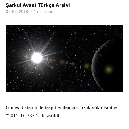
Şarkul Avsat Türkçe Arşivi
04 Eki 2018
•
1 min read
Güneş Sisteminde tespit edilen çok uzak gök cismine
“2015 TG387” adı verildi.