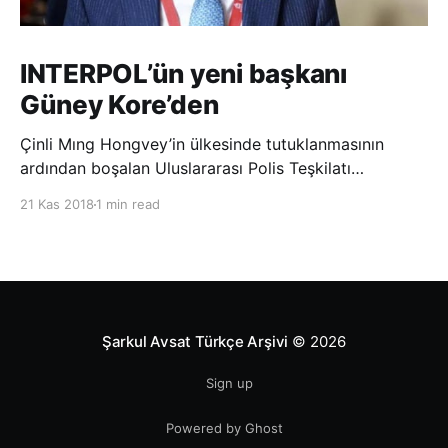
INTERPOL’ün yeni başkanı
Güney Kore’den
Çinli Mıng Hongvey’in ülkesinde tutuklanmasının
ardından boşalan Uluslararası Polis Teşkilatı
(INTERPOL) Başkanlığına Güney Koreli Kim Jong Yang
21 Kas 2018
1 min read
seçildi. INTERPOL Genel Kurulu’nun Dubai’deki
toplantısında yapılan seçimde, oyların 3’te 2’sini
kazanan Kim, teşkilatın yeni
Şarkul Avsat Türkçe Arşivi
© 2026
Sign up
Powered by Ghost