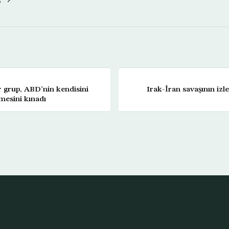
ir grup, ABD’nin kendisini
Irak-İran savaşının izl
emesini kınadı