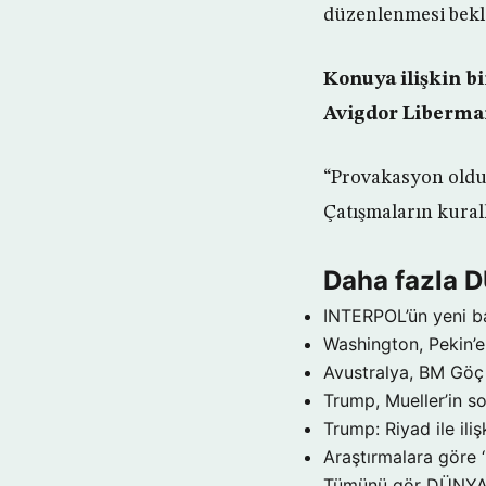
düzenlenmesi bekle
Konuya ilişkin b
Avigdor Liberman 
“Provakasyon olduğu
Çatışmaların kurall
Daha fazla 
INTERPOL’ün yeni b
Washington, Pekin’e 
Avustralya, BM Göç 
Trump, Mueller’in so
Trump: Riyad ile il
Araştırmalara göre 
Tümünü gör DÜNY