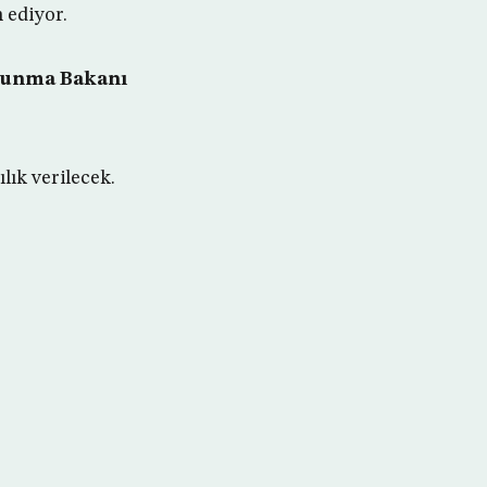
 ediyor.
avunma Bakanı
lık verilecek.