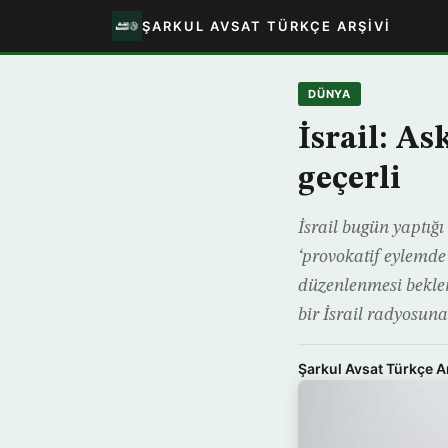
ŞARKUL AVSAT TÜRKÇE ARŞIVI
DÜNYA
İsrail: A
geçerli
İsrail bugün yaptığ
‘provokatif eylemde
düzenlenmesi beklen
bir İsrail radyosun
Şarkul Avsat Türkçe A