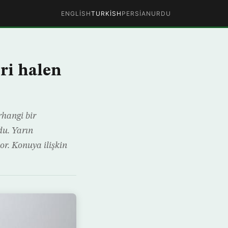
ENGLISH
TURKISH
PERSIAN
URDU
ri halen
rhangi bir
du. Yarın
or. Konuya ilişkin