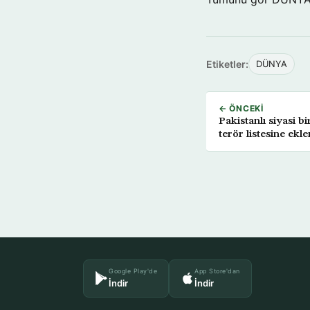
Etiketler:
DÜNYA
← ÖNCEKI
Pakistanlı siyasi b
terör listesine ekl
Google Play'de
App Store'dan
İndir
İndir