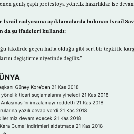
nen geniş çaplı protestoya yönelik hazırlıklar ise devam
ir İsrail radyosuna açıklamalarda bulunan İsrail S
da şu ifadeleri kullandı:
 takdirde geçen hafta olduğu gibi sert bir tepki ile karşı
arını değiştirme niyetinde değiliz.”
DÜNYA
aşkanı Güney Kore’den
21 Kas 2018
yönelik ticari suçlamalarını yineledi
21 Kas 2018
Anlaşması’nı imzalamayı reddetti
21 Kas 2018
rularına yazılı cevap verdi
21 Kas 2018
işkilerimiz devam edecek
21 Kas 2018
‘Kara Cuma’ indirimleri aldatmaca
21 Kas 2018
A →