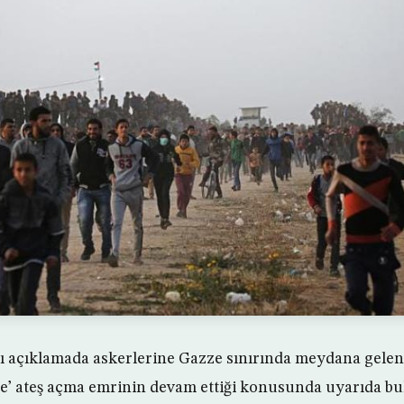
ğı açıklamada askerlerine Gazze sınırında meydana gelen
e’ ateş açma emrinin devam ettiği konusunda uyarıda bu