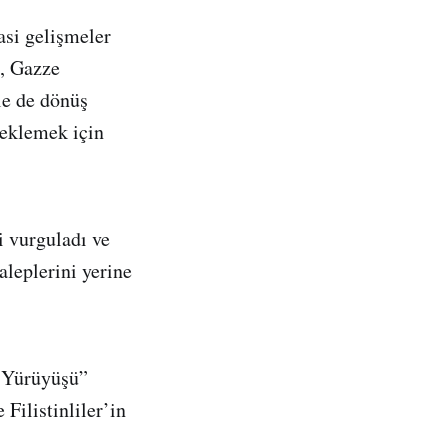
asi gelişmeler
i, Gazze
le de dönüş
teklemek için
i vurguladı ve
aleplerini yerine
 Yürüyüşü”
 Filistinliler’in