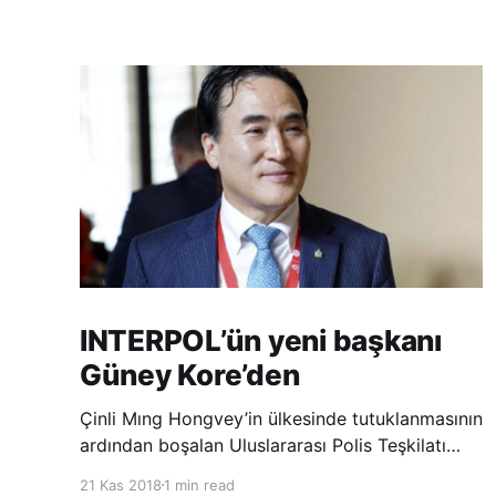
INTERPOL’ün yeni başkanı
Güney Kore’den
Çinli Mıng Hongvey’in ülkesinde tutuklanmasının
ardından boşalan Uluslararası Polis Teşkilatı
(INTERPOL) Başkanlığına Güney Koreli Kim
21 Kas 2018
1 min read