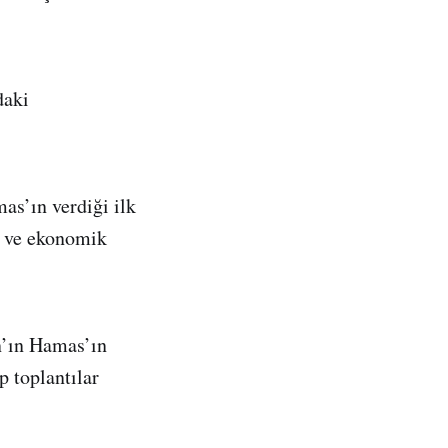
daki
as’ın verdiği ilk
ri ve ekonomik
an’ın Hamas’ın
p toplantılar