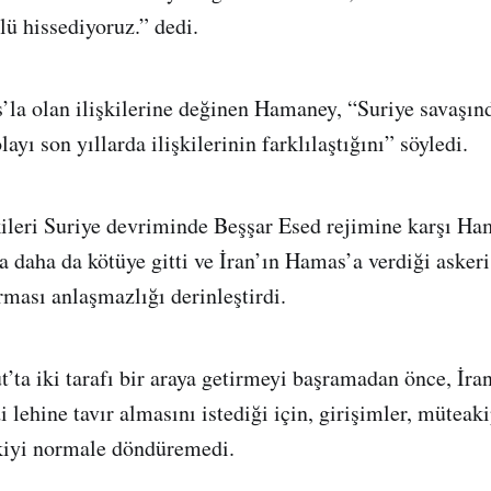
ü hissediyoruz.” dedi.
la olan ilişkilerine değinen Hamaney, “Suriye savaşın
ayı son yıllarda ilişkilerinin farklılaştığını” söyledi.
ileri Suriye devriminde Beşşar Esed rejimine karşı Ham
a daha da kötüye gitti ve İran’ın Hamas’a verdiği aske
rması anlaşmazlığı derinleştirdi.
t’ta iki tarafı bir araya getirmeyi başramadan önce, İr
i lehine tavır almasını istediği için, girişimler, müteaki
şkiyi normale döndüremedi.