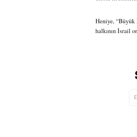
Heniye, “Büyük 
halkının İsrail 
E