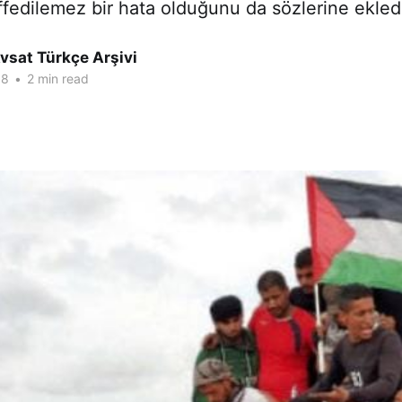
ffedilemez bir hata olduğunu da sözlerine ekle
vsat Türkçe Arşivi
18
•
2 min read