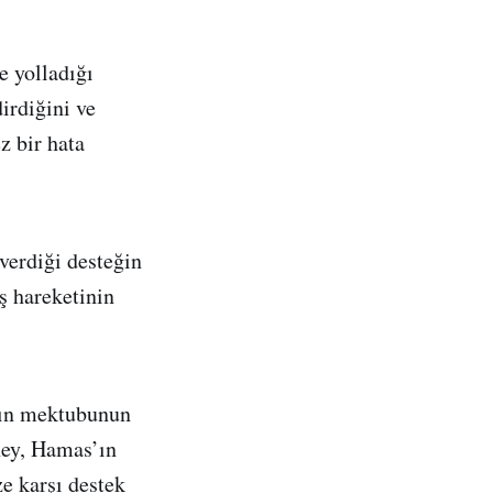
e yolladığı
irdiğini ve
z bir hata
verdiği desteğin
ş hareketinin
’ın mektubunun
aney, Hamas’ın
e karşı destek