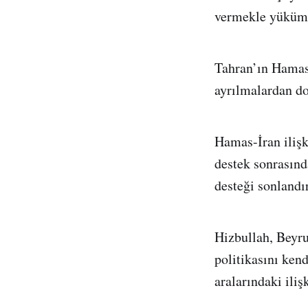
vermekle yüküml
Tahran’ın Hamas’
ayrılmalardan dol
Hamas-İran ilişk
destek sonrasınd
desteği sonlandı
Hizbullah, Beyru
politikasını kend
aralarındaki ili