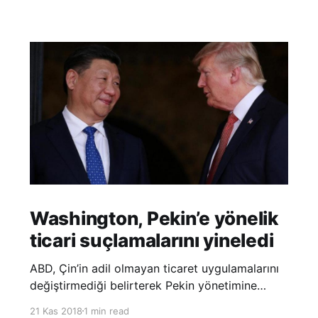
Washington, Pekin’e yönelik
ticari suçlamalarını yineledi
ABD, Çin’in adil olmayan ticaret uygulamalarını
değiştirmediği belirterek Pekin yönetimine
yönelik suçlamalarını yineledi. ABD Ticaret
21 Kas 2018
1 min read