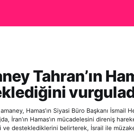
ney Tahran’ın Ham
klediğini vurgulad
i Hamaney, Hamas’ın Siyasi Büro Başkanı İsmail H
jda, İran’ın Hamas’ın mücadelesini direniş hareke
i ve desteklediklerini belirterek, İsrail ile müzak