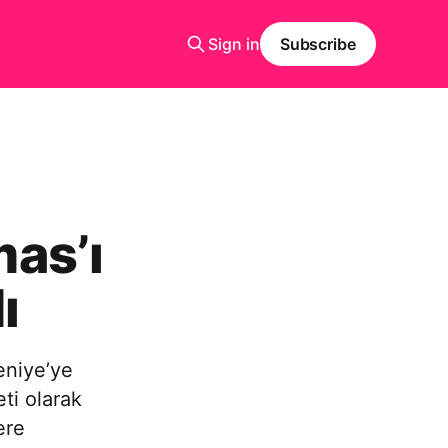
Sign in
Subscribe
as’ı
ı
eniye’ye
ti olarak
ere