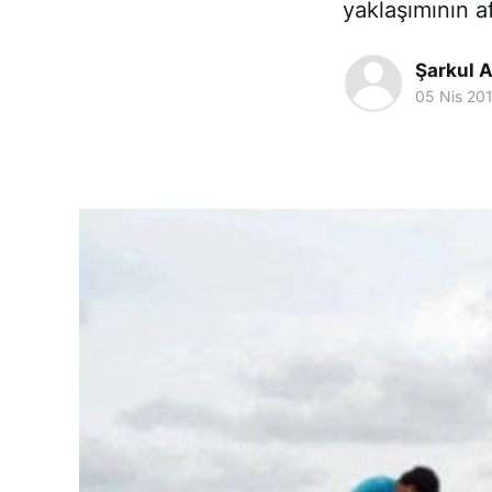
yaklaşımının a
Şarkul A
05 Nis 20