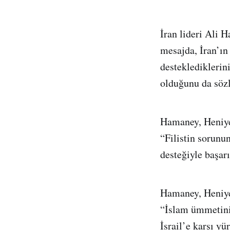
İran lideri Ali 
mesajda, İran’ın
desteklediklerini
olduğunu da sözl
Hamaney, Heniye
“Filistin sorunu
desteğiyle başarı
Hamaney, Heniye
“İslam ümmetinin
İsrail’e karşı y