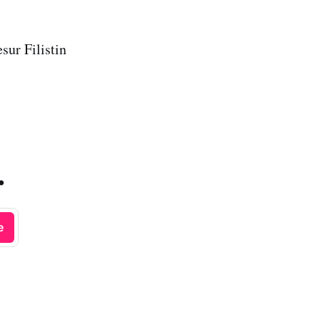
ur Filistin
.
e