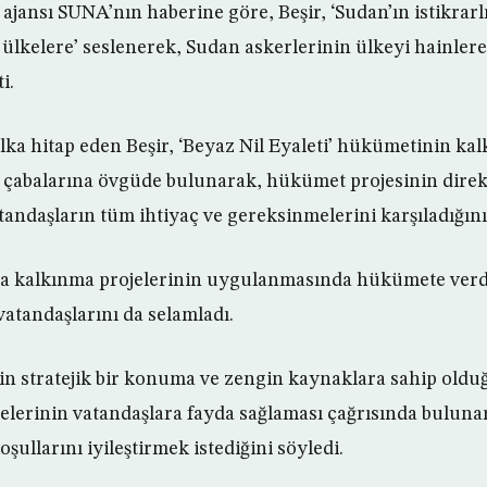
ajansı SUNA’nın haberine göre, Beşir, ‘Sudan’ın istikrarl
ülkelere’ seslenerek, Sudan askerlerinin ülkeyi hainler
i.
lka hitap eden Beşir, ‘Beyaz Nil Eyaleti’ hükümetinin ka
çabalarına övgüde bulunarak, hükümet projesinin direk
tandaşların tüm ihtiyaç ve gereksinmelerini karşıladığını b
a kalkınma projelerinin uygulanmasında hükümete verdi
 vatandaşlarını da selamladı.
nin stratejik bir konuma ve zengin kaynaklara sahip oldu
ojelerinin vatandaşlara fayda sağlaması çağrısında bulun
şullarını iyileştirmek istediğini söyledi.