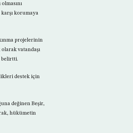
ı olmasını
e karşı korumaya
lkınma projelerinin
 olarak vatandaşı
elirtti.
kleri destek için
ğuna değinen Beşir,
arak, hükümetin