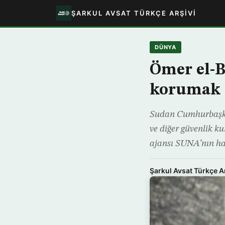
ŞARKUL AVSAT TÜRKÇE ARŞIVI
DÜNYA
Ömer el-B
korumak i
Sudan Cumhurbaşkanı
ve diğer güvenlik k
ajansı SUNA’nın habe
Şarkul Avsat Türkçe A