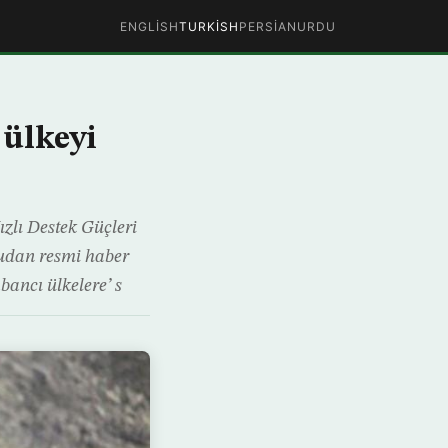
ENGLISH
TURKISH
PERSIAN
URDU
 ülkeyi
zlı Destek Güçleri
Sudan resmi haber
bancı ülkelere’ s