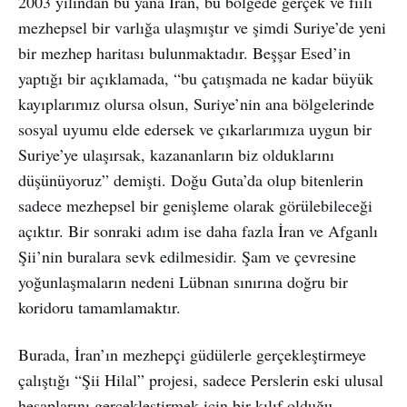
2003 yılından bu yana İran, bu bölgede gerçek ve fiili
mezhepsel bir varlığa ulaşmıştır ve şimdi Suriye’de yeni
bir mezhep haritası bulunmaktadır. Beşşar Esed’in
yaptığı bir açıklamada, “bu çatışmada ne kadar büyük
kayıplarımız olursa olsun, Suriye’nin ana bölgelerinde
sosyal uyumu elde edersek ve çıkarlarımıza uygun bir
Suriye’ye ulaşırsak, kazananların biz olduklarını
düşünüyoruz” demişti. Doğu Guta’da olup bitenlerin
sadece mezhepsel bir genişleme olarak görülebileceği
açıktır. Bir sonraki adım ise daha fazla İran ve Afganlı
Şii’nin buralara sevk edilmesidir. Şam ve çevresine
yoğunlaşmaların nedeni Lübnan sınırına doğru bir
koridoru tamamlamaktır.
Burada, İran’ın mezhepçi güdülerle gerçekleştirmeye
çalıştığı “Şii Hilal” projesi, sadece Perslerin eski ulusal
hesaplarını gerçekleştirmek için bir kılıf olduğu