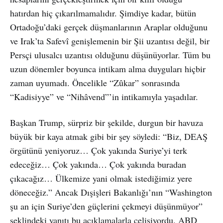
hatırdan hiç çıkarılmamalıdır. Şimdiye kadar, bütün
Ortadoğu’daki gerçek düşmanlarının Araplar olduğunu
ve Irak’ta Safevî genişlemenin bir Şii uzantısı değil, bir
Persçi ulusalcı uzantısı olduğunu düşünüyorlar. Tüm bu
uzun dönemler boyunca intikam alma duyguları hiçbir
zaman uyumadı. Öncelikle “Zûkar” sonrasında
“Kadisiyye” ve “Nihâvend”’in intikamıyla yaşadılar.
Başkan Trump, sürpriz bir şekilde, durgun bir havuza
büyük bir kaya atmak gibi bir şey söyledi: “Biz, DEAŞ
örgütünü yeniyoruz… Çok yakında Suriye’yi terk
edeceğiz… Çok yakında… Çok yakında buradan
çıkacağız… Ülkemize yani olmak istediğimiz yere
döneceğiz.” Ancak Dışişleri Bakanlığı’nın “Washington
şu an için Suriye’den güçlerini çekmeyi düşünmüyor”
şeklindeki yanıtı bu açıklamalarla çelişiyordu. ABD