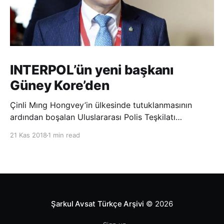
INTERPOL’ün yeni başkanı
Güney Kore’den
Çinli Mıng Hongvey’in ülkesinde tutuklanmasının
ardından boşalan Uluslararası Polis Teşkilatı
(INTERPOL) Başkanlığına Güney Koreli Kim Jong Yang
21 Kas 2018
1 min read
seçildi. INTERPOL Genel Kurulu’nun Dubai’deki
toplantısında yapılan seçimde, oyların 3’te 2’sini
kazanan Kim, teşkilatın yeni
Şarkul Avsat Türkçe Arşivi
© 2026