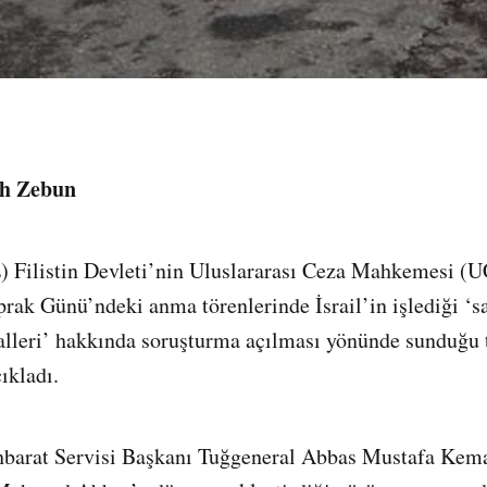
ah Zebun
) Filistin Devleti’nin Uluslararası Ceza Mahkemesi (
ak Günü’ndeki anma törenlerinde İsrail’in işlediği ‘sa
lalleri’ hakkında soruşturma açılması yönünde sunduğu 
ıkladı.
hbarat Servisi Başkanı Tuğgeneral Abbas Mustafa Kemal