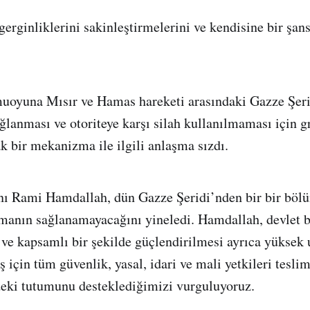
 gerginliklerini sakinleştirmelerini ve kendisine bir şan
uoyuna Mısır ve Hamas hareketi arasındaki Gazze Şeri
ğlanması ve otoriteye karşı silah kullanılmaması için g
ak bir mekanizma ile ilgili anlaşma sızdı.
anı Rami Hamdallah, dün Gazze Şeridi’nden bir bir böl
manın sağlanamayacağını yineledi. Hamdallah, devlet b
ve kapsamlı bir şekilde güçlendirilmesi ayrıca yüksek u
 için tüm güvenlik, yasal, idari ve mali yetkileri tesli
deki tutumunu desteklediğimizi vurguluyoruz.