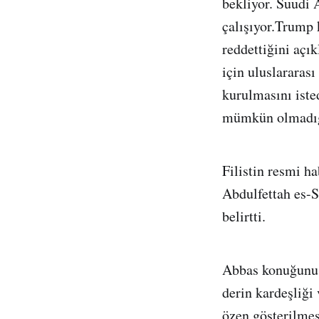
bekliyor. Suudi A
çalışıyor.Trump
reddettiğini açık
için uluslararası
kurulmasını ist
mümkün olmadığı
Filistin resmi 
Abdulfettah es-S
belirtti.
Abbas konuğunu m
derin kardeşliği 
özen gösterilmesi