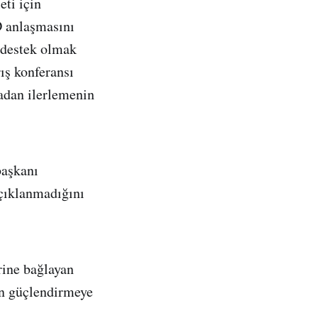
eti için
D anlaşmasını
e destek olmak
rış konferansı
adan ilerlemenin
başkanı
açıklanmadığını
rine bağlayan
çin güçlendirmeye