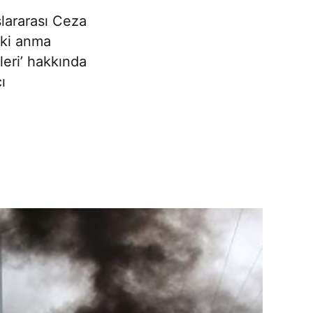
slararası Ceza
ki anma
lleri’ hakkında
ı