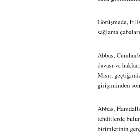
Görüşmede, Filist
sağlama çabaları 
Abbas, Cumhurbaş
davası ve hakla
Mısır, geçtiğimi
girişiminden son
Abbas, Hamdalla
tehditlerde bul
birimlerinin ger