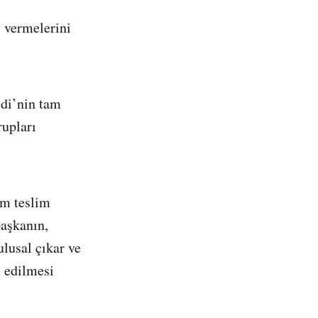
s vermelerini
di’nin tam
rupları
üm teslim
aşkanın,
lusal çıkar ve
m edilmesi