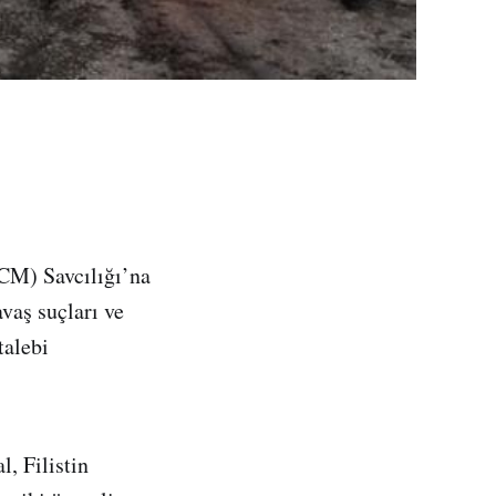
UCM) Savcılığı’na
vaş suçları ve
talebi
, Filistin