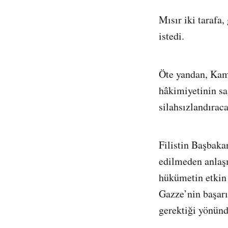
Mısır iki tarafa,
istedi.
Öte yandan, Kam
hâkimiyetinin sa
silahsızlandırac
Filistin Başbak
edilmeden anlaş
hükümetin etkin 
Gazze’nin başarış
gerektiği yönün