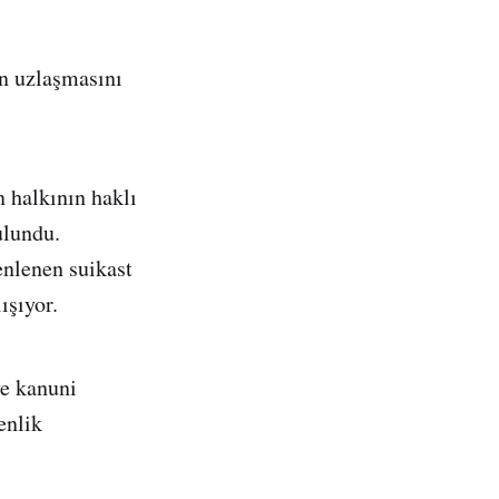
in uzlaşmasını
 halkının haklı
ulundu.
enlenen suikast
ışıyor.
ve kanuni
enlik