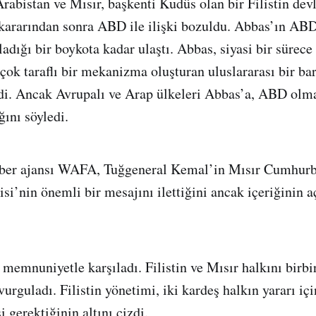
rabistan ve Mısır, başkenti Kudüs olan bir Filistin devl
 kararından sonra ABD ile ilişki bozuldu. Abbas’ın AB
ladığı bir boykota kadar ulaştı. Abbas, siyasi bir sürec
 çok taraflı bir mekanizma oluşturan uluslararası bir ba
edi. Ancak Avrupalı ve Arap ülkeleri Abbas’a, ABD olm
nı söyledi.
haber ajansı WAFA, Tuğgeneral Kemal’in Mısır Cumhur
isi’nin önemli bir mesajını ilettiğini ancak içeriğinin 
emnuniyetle karşıladı. Filistin ve Mısır halkını birbi
vurguladı. Filistin yönetimi, iki kardeş halkın yararı i
 gerektiğinin altını çizdi.