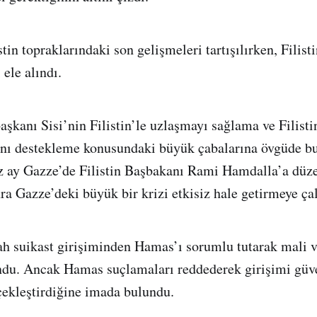
in topraklarındaki son gelişmeleri tartışılırken, Filist
ele alındı.
kanı Sisi’nin Filistin’le uzlaşmayı sağlama ve Filistin
rını destekleme konusundaki büyük çabalarına övgüde b
z ay Gazze’de Filistin Başbakanı Rami Hamdalla’a düz
ra Gazze’deki büyük bir krizi etkisiz hale getirmeye çal
h suikast girişiminden Hamas’ı sorumlu tutarak mali 
undu. Ancak Hamas suçlamaları reddederek girişimi güv
çekleştirdiğine imada bulundu.