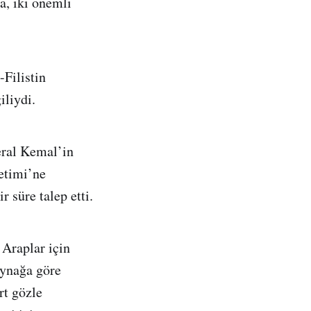
, iki önemli
-Filistin
iliydi.
eral Kemal’in
etimi’ne
r süre talep etti.
 Araplar için
aynağa göre
rt gözle