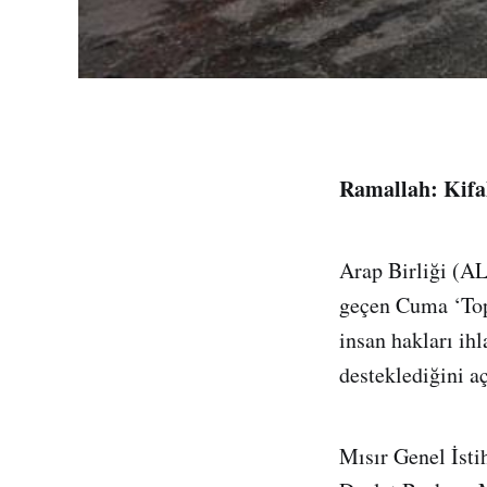
Ramallah: Kif
Arap Birliği (AL
geçen Cuma ‘Topr
insan hakları ih
desteklediğini aç
Mısır Genel İsti