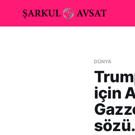
DÜNYA
Trump
için 
Gazze
sözü