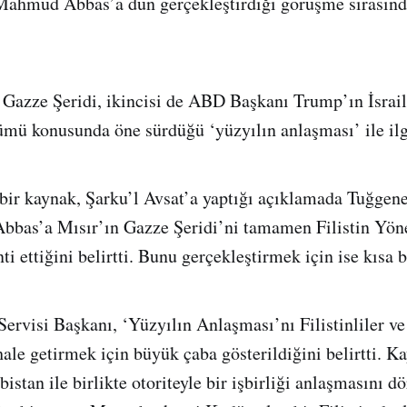
Mahmud Abbas’a dün gerçekleştirdiği görüşme sırasında
 Gazze Şeridi, ikincisi de ABD Başkanı Trump’ın İsrail
mü konusunda öne sürdüğü ‘yüzyılın anlaşması’ ile ilg
 bir kaynak, Şarku’l Avsat’a yaptığı açıklamada Tuğgen
Abbas’a Mısır’ın Gazze Şeridi’ni tamamen Filistin Yön
i ettiğini belirtti. Bunu gerçekleştirmek için ise kısa bi
Servisi Başkanı, ‘Yüzyılın Anlaşması’nı Filistinliler ve
hale getirmek için büyük çaba gösterildiğini belirtti. K
istan ile birlikte otoriteyle bir işbirliği anlaşmasını dö