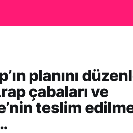
’ın planını düze
Arap çabaları ve
’nin teslim edilme
…