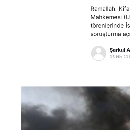
Ramallah: Kifa
Mahkemesi (UC
törenlerinde İs
soruşturma açı
Şarkul A
05 Nis 20