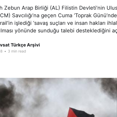
h Zebun Arap Birliği (AL) Filistin Devleti’nin Ulu
M) Savcılığı’na geçen Cuma ‘Toprak Günü’nde
rail’in işlediği ‘savaş suçları ve insan hakları ihla
lması yönünde sunduğu talebi desteklediğini aç
vsat Türkçe Arşivi
18
•
3 min read