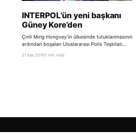
INTERPOL’ün yeni başkanı
Güney Kore’den
Çinli Mıng Hongvey’in ülkesinde tutuklanmasının
ardından boşalan Uluslararası Polis Teşkilatı
(INTERPOL) Başkanlığına Güney Koreli Kim
21 Kas 2018
1 min read
Jong Yang seçildi. INTERPOL Genel Kurulu’nun
Dubai’deki toplantısında yapılan seçimde,
oyların 3’te 2’sini kazanan Kim, teşkilatın yeni
Şarkul Avsat Türkçe Arşivi
© 2026