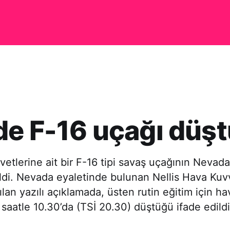
e F-16 uçağı düşt
tlerine ait bir F-16 tipi savaş uçağının Nevada
ildi. Nevada eyaletinde bulunan Nellis Hava Kuvv
an yazılı açıklamada, üsten rutin eğitim için h
 saatle 10.30’da (TSİ 20.30) düştüğü ifade edild