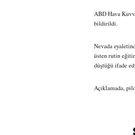
ABD Hava Kuvvetl
bildirildi.
Nevada eyaletind
üsten rutin eğit
düştüğü ifade edi
Açıklamada, pilo