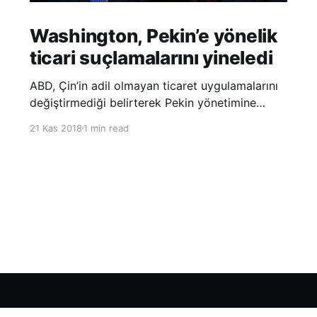
Washington, Pekin’e yönelik
ticari suçlamalarını yineledi
ABD, Çin’in adil olmayan ticaret uygulamalarını
değiştirmediği belirterek Pekin yönetimine
yönelik suçlamalarını yineledi. ABD Ticaret
21 Kas 2018
1 min read
Temsilciliği’nin Çin’in fikri mülkiyet ve teknoloji
transfer politikalarına dair hazırladığı ‘Section
301’ adlı soruşturma raporunun güncellenmiş
halinde
Sign up