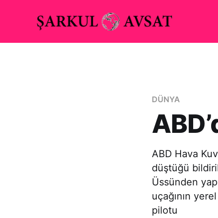
DÜNYA
ABD’d
ABD Hava Kuvve
düştüğü bildir
Üssünden yapıl
uçağının yerel
pilotu