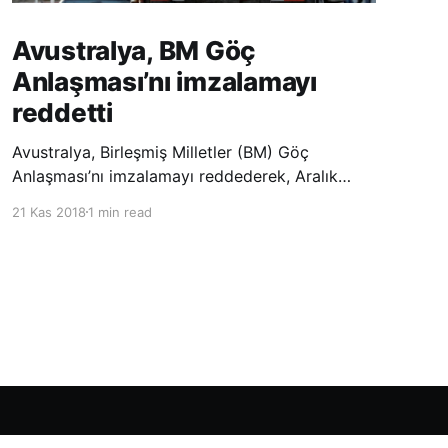
Avustralya, BM Göç
Anlaşması’nı imzalamayı
reddetti
Avustralya, Birleşmiş Milletler (BM) Göç
Anlaşması’nı imzalamayı reddederek, Aralık
ayında Fas’ta düzenlenecek olan uluslararası
21 Kas 2018
1 min read
konferansta BM üyesi ülkeler tarafından
imzalanması beklenen Küresel Göç
Sözleşmesi’ne katılmayacağını açıklayan
ülkelerin yer aldığı uzun listeye dahil oldu.
Powered by Ghost