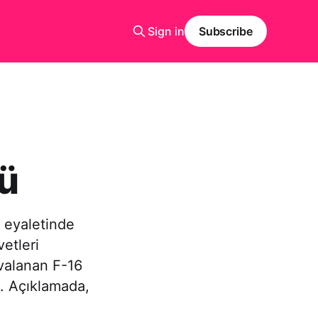
Sign in
Subscribe
ü
 eyaletinde
etleri
avalanan F-16
i. Açıklamada,