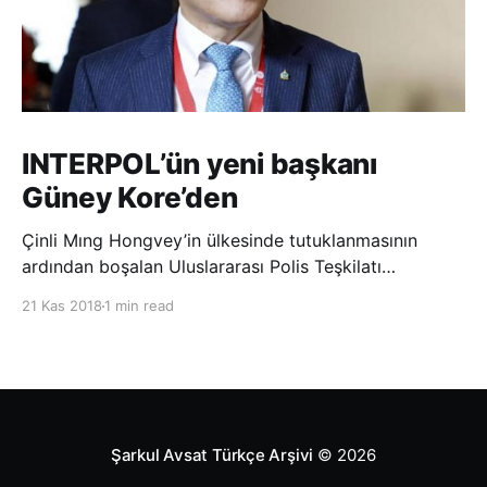
INTERPOL’ün yeni başkanı
Güney Kore’den
Çinli Mıng Hongvey’in ülkesinde tutuklanmasının
ardından boşalan Uluslararası Polis Teşkilatı
(INTERPOL) Başkanlığına Güney Koreli Kim Jong Yang
21 Kas 2018
1 min read
seçildi. INTERPOL Genel Kurulu’nun Dubai’deki
toplantısında yapılan seçimde, oyların 3’te 2’sini
kazanan Kim, teşkilatın yeni
Şarkul Avsat Türkçe Arşivi
© 2026