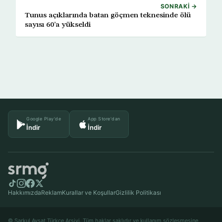
SONRAKI →
Tunus açıklarında batan göçmen teknesinde ölü
sayısı 60’a yükseldi
Google Play'de
App Store'dan
İndir
İndir
Hakkımızda
Reklam
Kurallar ve Koşullar
Gizlilik Politikası
© Şarkul Avsat Türkçe Arşivi. Tüm haklar saklıdır ve kullanım sözleşmesine