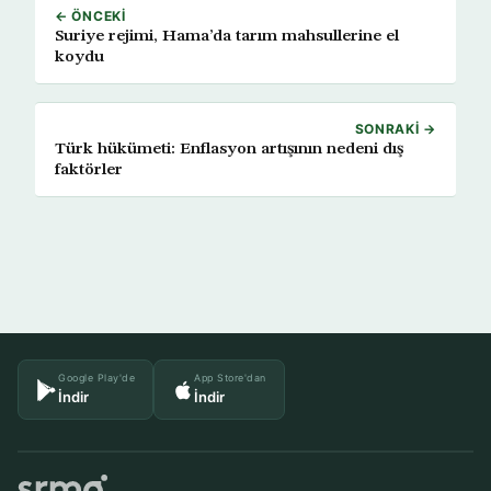
← ÖNCEKI
Suriye rejimi, Hama’da tarım mahsullerine el
koydu
SONRAKI →
Türk hükümeti: Enflasyon artışının nedeni dış
faktörler
Google Play'de
App Store'dan
İndir
İndir