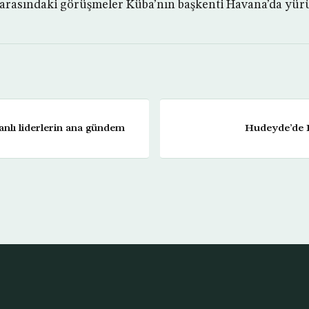
arasındaki görüşmeler Küba’nın başkenti Havana’da yür
nanlı liderlerin ana gündem
Hudeyde’de H