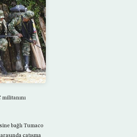
militanını
esine bağlı Tumaco
 arasında çatışma