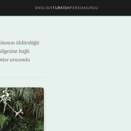
ENGLISH
TURKISH
PERSIAN
URDU
itanını öldürdüğü
ölgesine bağlı
anlar arasında