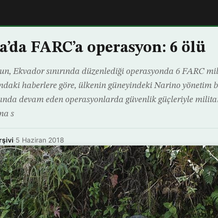
’da FARC’a operasyon: 6 ölü
n, Ekvador sınırında düzenlediği operasyonda 6 FARC mil
sındaki haberlere göre, ülkenin güneyindeki Narino yönetim b
ında devam eden operasyonlarda güvenlik güçleriyle milit
ma s
rşivi
·
5 Haziran 2018