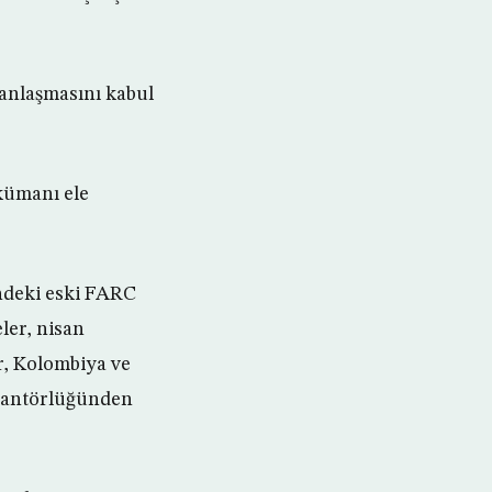
 anlaşmasını kabul
kümanı ele
ndeki eski FARC
ler, nisan
r, Kolombiya ve
arantörlüğünden