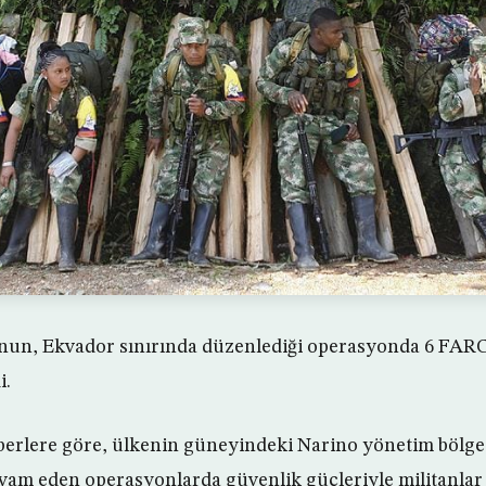
un, Ekvador sınırında düzenlediği operasyonda 6 FARC 
i.
berlere göre, ülkenin güneyindeki Narino yönetim bölg
evam eden operasyonlarda güvenlik güçleriyle militanlar