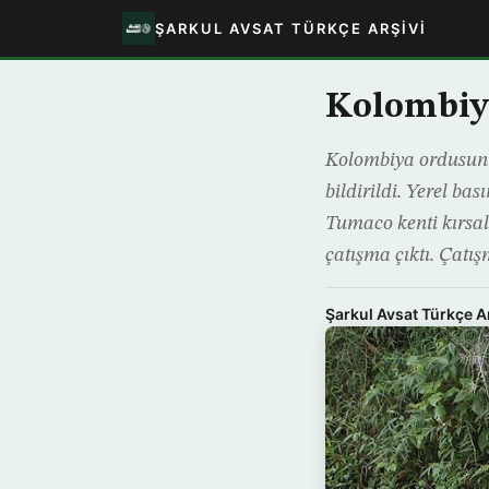
ŞARKUL AVSAT TÜRKÇE ARŞIVI
Kolombiya
Kolombiya ordusunu
bildirildi. Yerel ba
Tumaco kenti kırsal
çatışma çıktı. Çatış
Şarkul Avsat Türkçe A