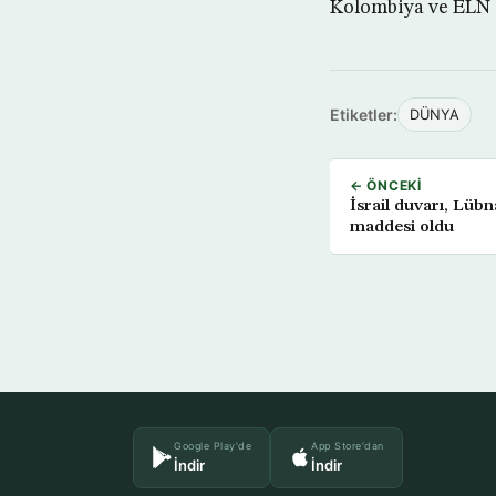
Kolombiya ve ELN 
Etiketler:
DÜNYA
← ÖNCEKI
İsrail duvarı, Lüb
maddesi oldu
Google Play'de
App Store'dan
İndir
İndir