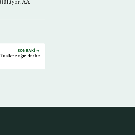
ütülüyor. AA
SONRAKI →
usilere ağır darbe