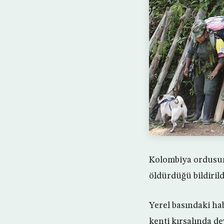
Kolombiya ordusun
öldürdüğü bildirild
Yerel basındaki ha
kenti kırsalında d