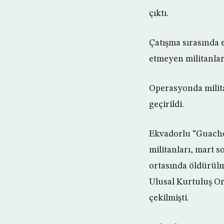
çıktı.
Çatışma sırasında 
etmeyen militanları
Operasyonda milita
geçirildi.
Ekvadorlu “Guacho”
militanları, mart s
ortasında öldürül
Ulusal Kurtuluş O
çekilmişti.