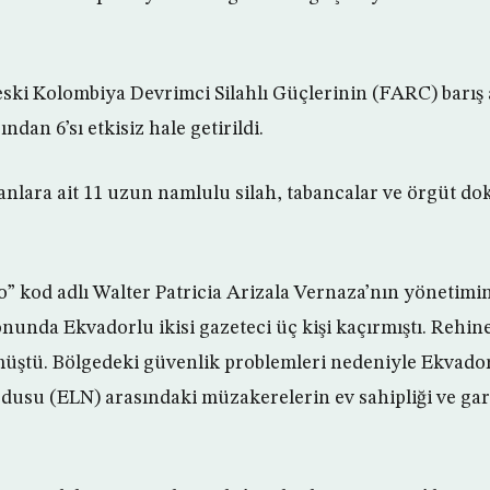
eski Kolombiya Devrimci Silahlı Güçlerinin (FARC) barış
ndan 6’sı etkisiz hale getirildi.
nlara ait 11 uzun namlulu silah, tabancalar ve örgüt do
 kod adlı Walter Patricia Arizala Vernaza’nın yönetimi
onunda Ekvadorlu ikisi gazeteci üç kişi kaçırmıştı. Rehine
müştü. Bölgedeki güvenlik problemleri nedeniyle Ekvado
rdusu (ELN) arasındaki müzakerelerin ev sahipliği ve g