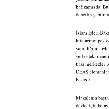
hafızamızda. Bu 
denetim yapılmay
İslam İşleri Bak
kıtalarının pek 
yapıldığını söyl
yerlerdeki denet
bazı merkezler b
DEAŞ elemanların
besledi.
Makalenin başınd
devlet için kolay