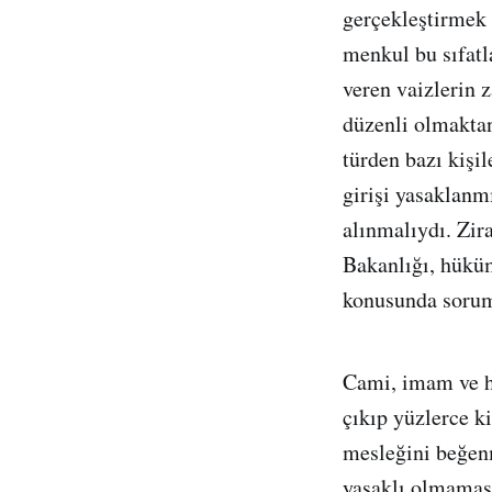
gerçekleştirmek 
menkul bu sıfatl
veren vaizlerin 
düzenli olmaktan 
türden bazı kişi
girişi yasaklanmı
alınmalıydı. Zira
Bakanlığı, hüküm
konusunda sorum
Cami, imam ve h
çıkıp yüzlerce ki
mesleğini beğen
yasaklı olmaması