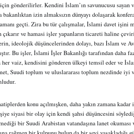
için gönderilirler. Kendini İslam’ın savunucusu sayan 
a bakanlıktan izin almaksızın dünyayı dolaşarak konfer
zamanı geçti. Zira bu tür çalışmalar, İslami davet işini
çıkarır ve hamasi işler yapanların ticareti haline çevir
lerin, ideolojik düşüncelerinden dolayı, bazı İslam ve A
ştır. Bu işler, İslami İşler Bakanlığı tarafından daha fa
 her vaiz, kendisini gönderen ülkeyi temsil eder ve İsla
et, Suudi toplum ve uluslararası toplum nezdinde iyi 
ludur.
atiplerden konu açılmışken, daha yakın zamana kadar
şiye siyasi bir olay için kendi şahsi düşüncesini söyledi
mediği bir Suudi Arabistan vatandaşına lanet okuması 
na rağmen bir kulpunu bulup da bir şeyi yasakladığı gü