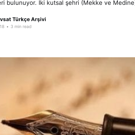
ri bulunuyor. İki kutsal şehri (Mekke ve Medine
vsat Türkçe Arşivi
18
•
3 min read