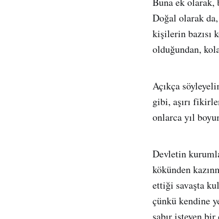
Buna ek olarak, 
Doğal olarak da, 
kişilerin bazısı 
olduğundan, kola
Açıkça söyleyeli
gibi, aşırı fikir
onlarca yıl boyu
Devletin kurumla
kökünden kazınma
ettiği savaşta k
çünkü kendine ye
sabır isteyen bir