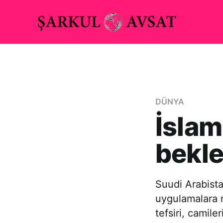
DÜNYA
İslam
bekl
Suudi Arabistan
uygulamalara r
tefsiri, camile