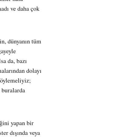
madı ve daha çok
rin, dünyanın tüm
gayeyle
sa da, bazı
malarından dolayı
söylemeliyiz;
 buralarda
ğini yapan bir
ster dışında veya