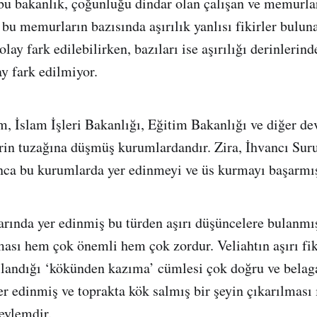
bu bakanlık, çoğunluğu dindar olan çalışan ve memurları
bu memurların bazısında aşırılık yanlısı fikirler buluna
kolay fark edilebilirken, bazıları ise aşırılığı derinlerin
y fark edilmiyor.
m, İslam İşleri Bakanlığı, Eğitim Bakanlığı ve diğer de
lerin tuzağına düşmüş kurumlardandır. Zira, İhvancı Suru
nca bu kurumlarda yer edinmeyi ve üs kurmayı başarmış
rında yer edinmiş bu türden aşırı düşüncelere bulanmış
sı hem çok önemli hem çok zordur. Veliahtın aşırı fiki
ullandığı ‘kökünden kazıma’ cümlesi çok doğru ve belaga
r edinmiş ve toprakta kök salmış bir şeyin çıkarılması ı
 eylemdir.