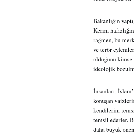
Bakanlığın yaptığ
Kerim hafızlığın
rağmen, bu merke
ve terör eyleml
olduğunu kimse i
ideolojik bozulm
İnsanları, İslam
konuşan vaizlerin
kendilerini tems
temsil ederler. B
daha büyük önem 