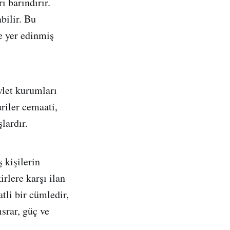
 barındırır.
bilir. Bu
de yer edinmiş
vlet kurumları
riler cemaati,
lardır.
 kişilerin
rlere karşı ilan
tli bir cümledir,
srar, güç ve