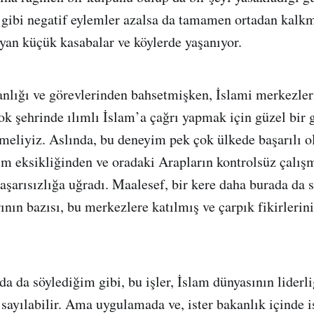
gibi negatif eylemler azalsa da tamamen ortadan kalk
an küçük kasabalar ve köylerde yaşanıyor.
anlığı ve görevlerinden bahsetmişken, İslami merkezle
çok şehrinde ılımlı İslam’a çağrı yapmak için güzel bir 
emeliyiz. Aslında, bu deneyim pek çok ülkede başarılı ol
im eksikliğinden ve oradaki Arapların kontrolsüz çalış
aşarısızlığa uğradı. Maalesef, bir kere daha burada da 
ın bazısı, bu merkezlere katılmış ve çarpık fikirlerini
a da söylediğim gibi, bu işler, İslam dünyasının liderli
 sayılabilir. Ama uygulamada ve, ister bakanlık içinde i