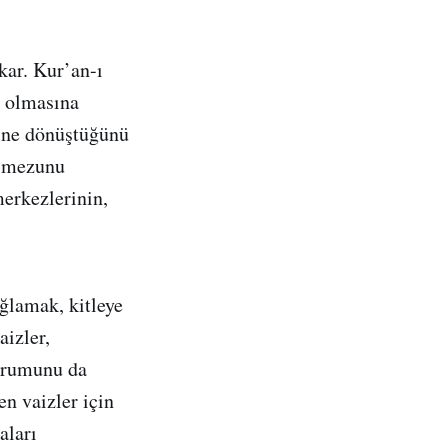
ikar. Kur’an-ı
y olmasına
line dönüştüğünü
n mezunu
erkezlerinin,
ğlamak, kitleye
aizler,
kurumunu da
en vaizler için
aları