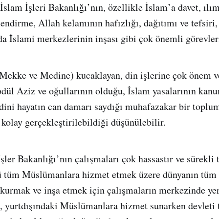
İslam İşleri Bakanlığı’nın, özellikle İslam’a davet, ılı
endirme, Allah kelamının hafızlığı, dağıtımı ve tefsiri,
da İslami merkezlerinin inşası gibi çok önemli görevler
 (Mekke ve Medine) kucaklayan, din işlerine çok önem 
dül Aziz ve oğullarının olduğu, İslam yasalarının kan
e dini hayatın can damarı saydığı muhafazakar bir toplum
kolay gerçekleştirilebildiği düşünülebilir.
İşler Bakanlığı’nın çalışmaları çok hassastır ve sürekli
kü tüm Müslümanlara hizmet etmek üzere dünyanın tüm 
kurmak ve inşa etmek için çalışmaların merkezinde yer 
 yurtdışındaki Müslümanlara hizmet sunarken devleti t