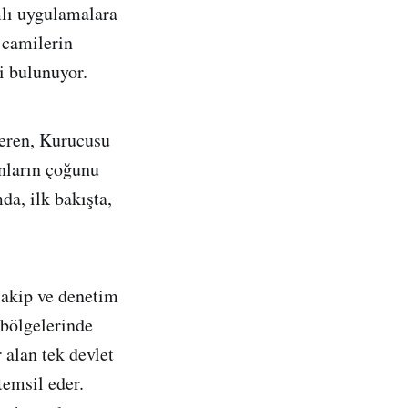
mlı uygulamalara
 camilerin
i bulunuyor.
veren, Kurucusu
unların çoğunu
da, ilk bakışta,
 takip ve denetim
bölgelerinde
alan tek devlet
emsil eder.