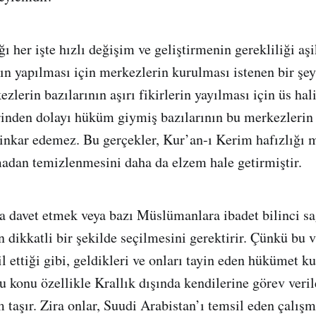
ı her işte hızlı değişim ve geliştirmenin gerekliliği aş
ın yapılması için merkezlerin kurulması istenen bir şe
zlerin bazılarının aşırı fikirlerin yayılması için üs ha
erinden dolayı hüküm giymiş bazılarının bu merkezleri
nkar edemez. Bu gerçekler, Kur’an-ı Kerim hafızlığı m
adan temizlenmesini daha da elzem hale getirmiştir.
’a davet etmek veya bazı Müslümanlara ibadet bilinci sa
 dikkatli bir şekilde seçilmesini gerektirir. Çünkü bu v
il ettiği gibi, geldikleri ve onları tayin eden hükümet 
u konu özellikle Krallık dışında kendilerine görev veril
taşır. Zira onlar, Suudi Arabistan’ı temsil eden çalışm