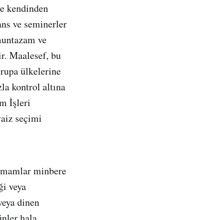
ve kendinden
ans ve seminerler
 muntazam ve
ir. Maalesef, bu
vrupa ülkelerine
zla kontrol altına
m İşleri
vaiz seçimi
 imamlar minbere
ği veya
veya dinen
nler hala