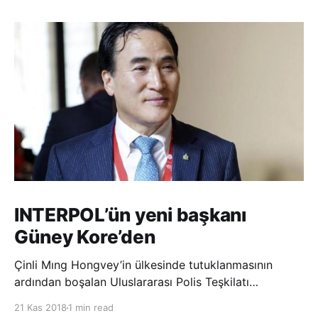
INTERPOL’ün yeni başkanı
Güney Kore’den
Çinli Mıng Hongvey’in ülkesinde tutuklanmasının
ardından boşalan Uluslararası Polis Teşkilatı
(INTERPOL) Başkanlığına Güney Koreli Kim Jong Yang
21 Kas 2018
1 min read
seçildi. INTERPOL Genel Kurulu’nun Dubai’deki