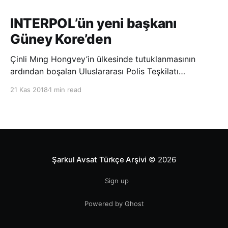
INTERPOL’ün yeni başkanı
Güney Kore’den
Çinli Mıng Hongvey’in ülkesinde tutuklanmasının
ardından boşalan Uluslararası Polis Teşkilatı
(INTERPOL) Başkanlığına Güney Koreli Kim Jong Yang
21 Kas 2018
1 min read
seçildi. INTERPOL Genel Kurulu’nun Dubai’deki
toplantısında yapılan seçimde, oyların 3’te 2’sini
kazanan Kim, teşkilatın yeni
Şarkul Avsat Türkçe Arşivi
© 2026
Sign up
Powered by Ghost