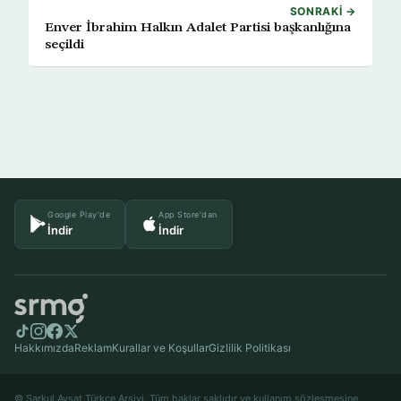
SONRAKI →
Enver İbrahim Halkın Adalet Partisi başkanlığına
seçildi
Google Play'de
App Store'dan
İndir
İndir
Hakkımızda
Reklam
Kurallar ve Koşullar
Gizlilik Politikası
© Şarkul Avsat Türkçe Arşivi. Tüm haklar saklıdır ve kullanım sözleşmesine