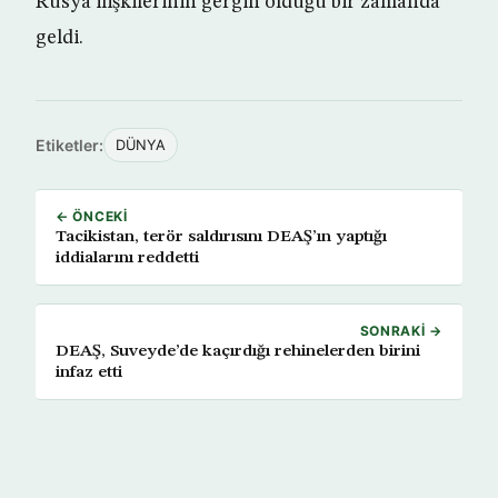
Rusya ilişkilerinin gergin olduğu bir zamanda
geldi.
Etiketler:
DÜNYA
← ÖNCEKI
Tacikistan, terör saldırısını DEAŞ’ın yaptığı
iddialarını reddetti
SONRAKI →
DEAŞ, Suveyde’de kaçırdığı rehinelerden birini
infaz etti