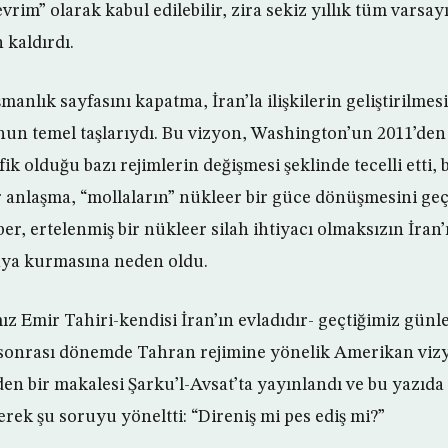
vrim” olarak kabul edilebilir, zira sekiz yıllık tüm varsa
 kaldırdı.
manlık sayfasını kapatma, İran’la ilişkilerin geliştirilme
un temel taşlarıydı. Bu vizyon, Washington’un 2011’den
k olduğu bazı rejimlerin değişmesi şeklinde tecelli etti, 
r anlaşma, “mollaların” nükleer bir güce dönüşmesini geç
er, ertelenmiş bir nükleer silah ihtiyacı olmaksızın İran
ya kurmasına neden oldu.
z Emir Tahiri-kendisi İran’ın evladıdır- geçtiğimiz günle
sonrası dönemde Tahran rejimine yönelik Amerikan vi
eden bir makalesi Şarku’l-Avsat’ta yayınlandı ve bu yazıd
rek şu soruyu yöneltti: “Direniş mi pes ediş mi?”