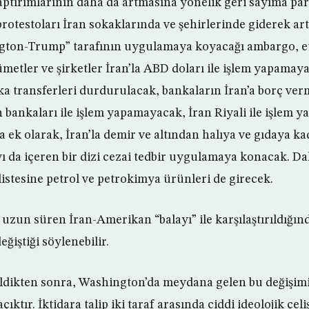
tırımlarının daha da artmasına yönelik geri sayıma para
protestoları İran sokaklarında ve şehirlerinde giderek art
ngton-Trump” tarafının uygulamaya koyacağı ambargo, et
ümetler ve şirketler İran’la ABD doları ile işlem yapamay
a transferleri durdurulacak, bankaların İran’a borç ver
 bankaları ile işlem yapamayacak, İran Riyali ile işlem 
 ek olarak, İran’la demir ve altından halıya ve gıdaya k
ı da içeren bir dizi cezai tedbir uygulamaya konacak. D
listesine petrol ve petrokimya ürünleri de girecek.
un süren İran-Amerikan “balayı” ile karşılaştırıldığın
eğiştiği söylenebilir.
ldikten sonra, Washington’da meydana gelen bu değişi
çıktır. İktidara talip iki taraf arasında ciddi ideolojik çe