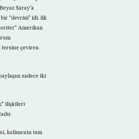
 Beyaz Saray’a
ir “devrim” idi. ilk
otoriter” Amerikan
durum
 tersine çeviren
paylaşan sadece iki
 ilişkileri
adır.
si, kelimenin tam