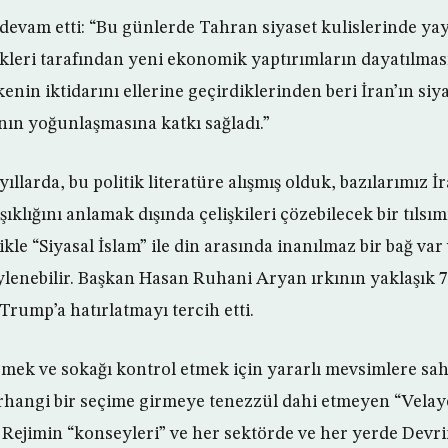
devam etti: “Bu günlerde Tahran siyaset kulislerinde yay
kleri tarafından yeni ekonomik yaptırımların dayatılması
kenin iktidarını ellerine geçirdiklerinden beri İran’ın siy
anın yoğunlaşmasına katkı sağladı.”
ıllarda, bu politik literatüre alışmış olduk, bazılarımız İ
lığını anlamak dışında çelişkileri çözebilecek bir tılsı
ikle “Siyasal İslam” ile din arasında inanılmaz bir bağ var 
öylenebilir. Başkan Hasan Ruhani Aryan ırkının yaklaşık 7
rump’a hatırlatmayı tercih etti.
mek ve sokağı kontrol etmek için yararlı mevsimlere sah
rhangi bir seçime girmeye tenezzül dahi etmeyen “Velayet
e Rejimin “konseyleri” ve her sektörde ve her yerde Devr