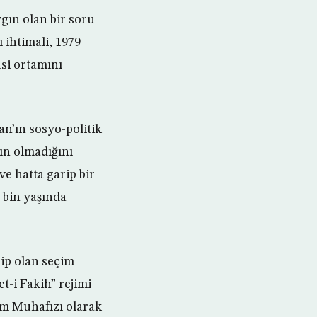
gın olan bir soru
 ihtimali, 1979
asi ortamını
ran’ın sosyo-politik
mın olmadığını
ve hatta garip bir
 bin yaşında
ip olan seçim
-i Fakih” rejimi
im Muhafızı olarak