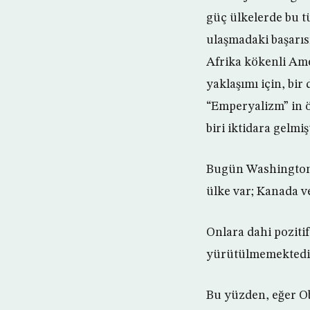
güç ülkelerde bu t
ulaşmadaki başarısı
Afrika kökenli Amer
yaklaşımı için, bi
“Emperyalizm” in ö
biri iktidara gelmişt
Bugün Washington’d
ülke var; Kanada 
Onlara dahi pozitif
yürütülmemektedir.
Bu yüzden, eğer Ob