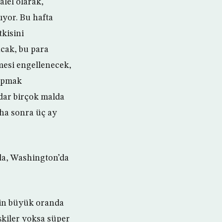
lel olarak,
ıyor. Bu hafta
kisini
acak, bu para
mesi engellenecek,
yapmak
adar birçok malda
aha sonra üç ay
da, Washington’da
min büyük oranda
lişkiler yoksa süper