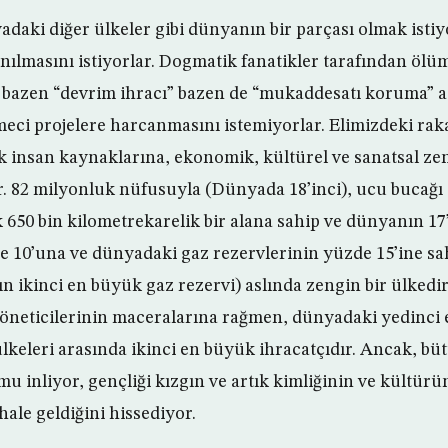
adaki diğer ülkeler gibi dünyanın bir parçası olmak istiyo
anılmasını istiyorlar. Dogmatik fanatikler tarafından ölüm
 bazen “devrim ihracı” bazen de “mukaddesatı koruma” ad
eci projelere harcanmasını istemiyorlar. Elimizdeki raka
insan kaynaklarına, ekonomik, kültürel ve sanatsal zen
. 82 milyonluk nüfusuyla (Dünyada 18’inci), ucu buca
k 650 bin kilometrekarelik bir alana sahip ve dünyanın 17’
e 10’una ve dünyadaki gaz rezervlerinin yüzde 15’ine sa
 ikinci en büyük gaz rezervi) aslında zengin bir ülkedir
öneticilerinin maceralarına rağmen, dünyadaki yedinci 
ülkeleri arasında ikinci en büyük ihracatçıdır. Ancak, bü
umu inliyor, gençliği kızgın ve artık kimliğinin ve kültür
ale geldiğini hissediyor.