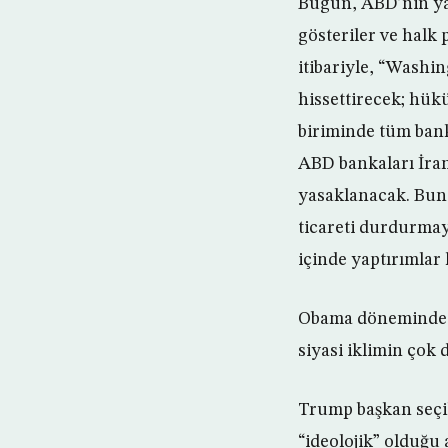
Bugün, ABD’nin yap
gösteriler ve halk 
itibariyle, “Washi
hissettirecek; hük
biriminde tüm bank
ABD bankaları İran
yasaklanacak. Buna
ticareti durdurmay
içinde yaptırımlar 
Obama döneminde uz
siyasi iklimin çok d
Trump başkan seçi
“ideolojik” olduğu a