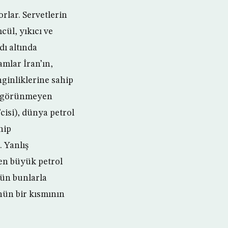
rlar. Servetlerin
cül, yıkıcı ve
ı altında
mlar İran’ın,
ginliklerine sahip
ğı görünmeyen
cisi), dünya petrol
hip
. Yanlış
en büyük petrol
tün bunlarla
ünün bir kısmının