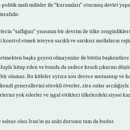
-politik-mali milisler ile “kurumları” oturmuş devlet yapı
srafıdır.
elerin “saflığını” yansıtan bir devrim ile ülke zenginlikler
 kontrol etmek isteyen sarıklı ve sarıksız mollaların rej
etmekten başka gayesi olmayanlar ile bütün başkentlere
lupla hitap eden ve bunda da sadece kendi çıkarını düş
bir olamaz. Bu kitleler ayrıca son derece mutaassıp ve ka
” kendi generallerini sürekli överler, zira onlar arcılığıyl
irlerini yok ederler ve işgal ettikleri ülkelerdeki siyasi 
e sahne olan İran’ın şu anki durumu tam da budur.