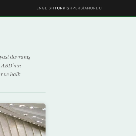
ENGLISH
TURKISH
PERSIAN
URDU
yasi davranış
n, ABD’nin
r ve halk