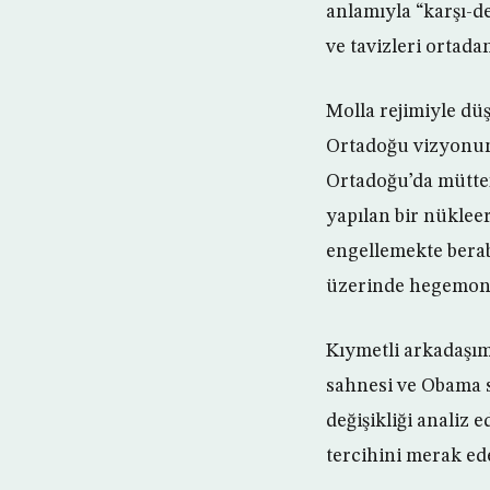
anlamıyla “karşı-de
ve tavizleri ortadan
Molla rejimiyle düş
Ortadoğu vizyonun
Ortadoğu’da müttefi
yapılan bir nüklee
engellemekte berab
üzerinde hegemon
Kıymetli arkadaşımı
sahnesi ve Obama 
değişikliği analiz 
tercihini merak ede