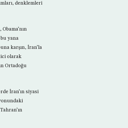
yımları, denklemleri
si, Obama’nın
 bu yana
buna karşın, İran’la
ici olarak
’ın Ortadoğu
rde İran’ın siyasi
zyonundaki
a Tahran’ın