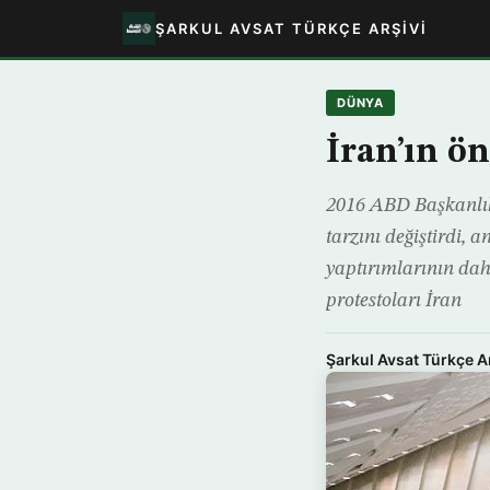
ŞARKUL AVSAT TÜRKÇE ARŞIVI
DÜNYA
İran’ın ö
2016 ABD Başkanlık
tarzını değiştirdi, 
yaptırımlarının dah
protestoları İran
Şarkul Avsat Türkçe A