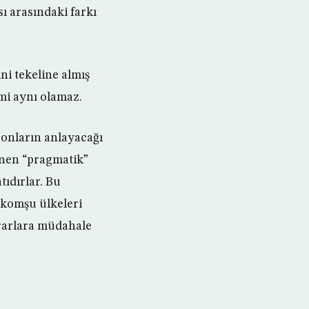
sı arasındaki farkı
ini tekeline almış
imi aynı olamaz.
 onların anlayacağı
ünen “pragmatik”
tıdırlar. Bu
a komşu ülkeleri
kararlara müdahale