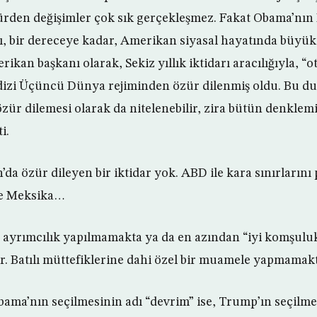
ürden değişimler çok sık gerçekleşmez. Fakat Obama’nın
, bir dereceye kadar, Amerikan siyasal hayatında büyük b
ikan başkanı olarak, Sekiz yıllık iktidarı aracılığıyla, “
r dizi Üçüncü Dünya rejiminden özür dilenmiş oldu. Bu 
zür dilemesi olarak da nitelenebilir, zira bütün denklemi
i.
a özür dileyen bir iktidar yok. ABD ile kara sınırlarını 
ve Meksika…
 ayrımcılık yapılmamakta ya da en azından “iyi komşuluk”
 Batılı müttefiklerine dahi özel bir muamele yapmamakt
ama’nın seçilmesinin adı “devrim” ise, Trump’ın seçilme