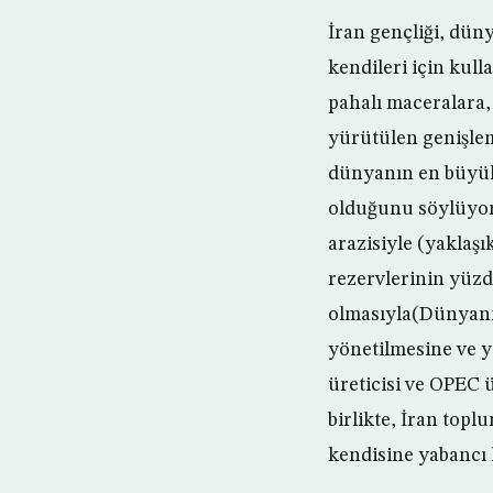
İran gençliği, düny
kendileri için kull
pahalı maceralara,
yürütülen genişlem
dünyanın en büyük 
olduğunu söylüyor
arazisiyle (yaklaşı
rezervlerinin yüzd
olmasıyla(Dünyanın
yönetilmesine ve y
üreticisi ve OPEC 
birlikte, İran topl
kendisine yabancı h