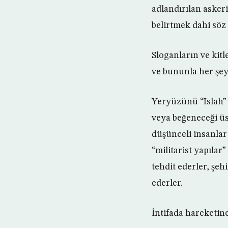
adlandırılan askeri
belirtmek dahi söz i
Sloganların ve kitl
ve bununla her şeyi
Yeryüzünü “Islah” 
veya beğeneceği üs
düşünceli insanlar 
“militarist yapılar
tehdit ederler, şeh
ederler.
İntifada hareketin