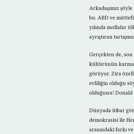
Arkadaşımız şöyle 
bu. ABD ve müttefi
yılında mollalar ül
ayrıştıran tartışm
Gerçekten de, son y
kültürünün karmaşık
görüyor. Zira özell
evliliğin olduğu s
olduğunu! Donald T
Dünyada itibar gör
demokrasisi ile He
arasındaki farkı v