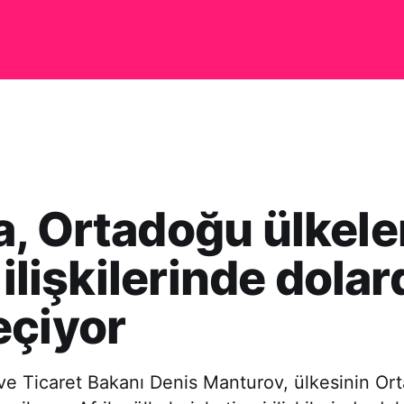
, Ortadoğu ülkele
i ilişkilerinde dola
eçiyor
ve Ticaret Bakanı Denis Manturov, ülkesinin O