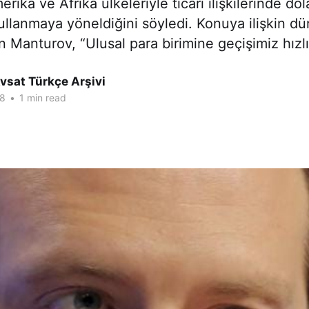
rika ve Afrika ülkeleriyle ticari ilişkilerinde do
kullanmaya yöneldiğini söyledi. Konuya ilişkin dü
 Manturov, “Ulusal para birimine geçişimiz hızl
vsat Türkçe Arşivi
18
•
1 min read