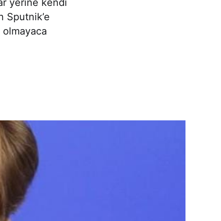
lar yerine kendi
n Sputnik’e
ı olmayaca