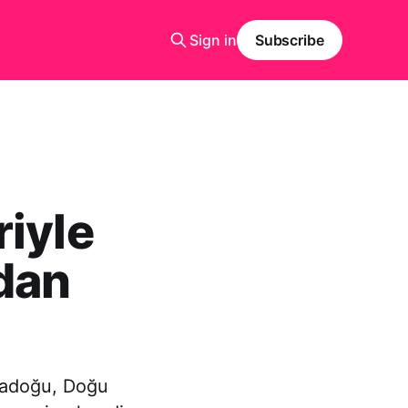
Sign in
Subscribe
riyle
rdan
rtadoğu, Doğu