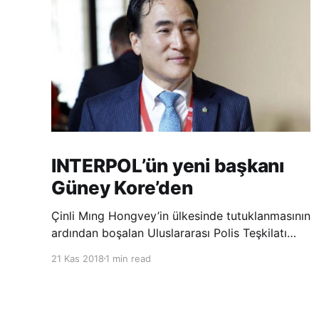
INTERPOL’ün yeni başkanı
Güney Kore’den
Çinli Mıng Hongvey’in ülkesinde tutuklanmasının
ardından boşalan Uluslararası Polis Teşkilatı
(INTERPOL) Başkanlığına Güney Koreli Kim
21 Kas 2018
1 min read
Jong Yang seçildi. INTERPOL Genel Kurulu’nun
Dubai’deki toplantısında yapılan seçimde,
oyların 3’te 2’sini kazanan Kim, teşkilatın yeni