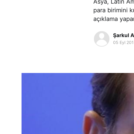
Asya, Latin Ame
para birimini 
açıklama yapan
Şarkul A
05 Eyl 20