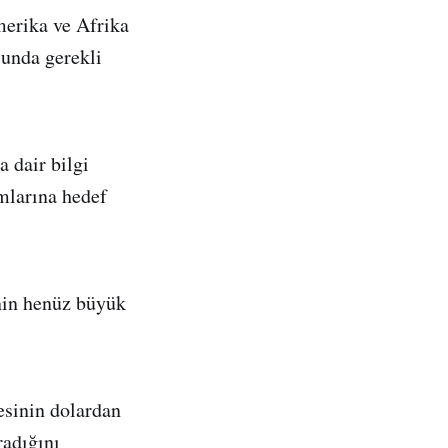
merika ve Afrika
sunda gerekli
a dair bilgi
mlarına hedef
inin henüz büyük
esinin dolardan
radığını