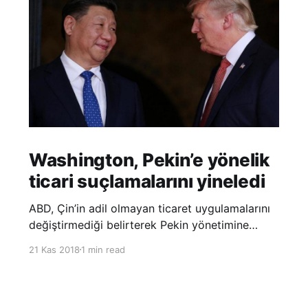
Washington, Pekin’e yönelik
ticari suçlamalarını yineledi
ABD, Çin’in adil olmayan ticaret uygulamalarını
değiştirmediği belirterek Pekin yönetimine
yönelik suçlamalarını yineledi. ABD Ticaret
21 Kas 2018
1 min read
Temsilciliği’nin Çin’in fikri mülkiyet ve teknoloji
transfer politikalarına dair hazırladığı ‘Section
301’ adlı soruşturma raporunun güncellenmiş
halinde