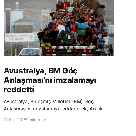
Avustralya, BM Göç
Anlaşması’nı imzalamayı
reddetti
Avustralya, Birleşmiş Milletler (BM) Göç
Anlaşması’nı imzalamayı reddederek, Aralık
ayında Fas’ta düzenlenecek olan uluslararası
21 Kas 2018
1 min read
konferansta BM üyesi ülkeler tarafından
imzalanması beklenen Küresel Göç