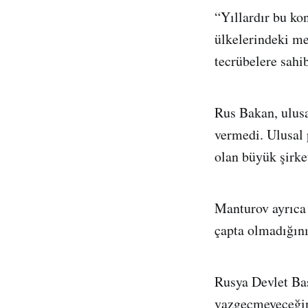
“Yıllardır bu ko
ülkelerindeki mer
tecrübelere sahib
Rus Bakan, ulusa
vermedi. Ulusal
olan büyük şirke
Manturov ayrıca 
çapta olmadığını
Rusya Devlet Baş
vazgeçmeyeceğini