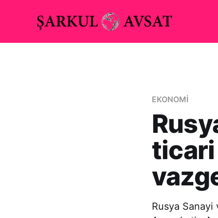
EKONOMİ
Rusya
ticar
vazg
Rusya Sanayi 