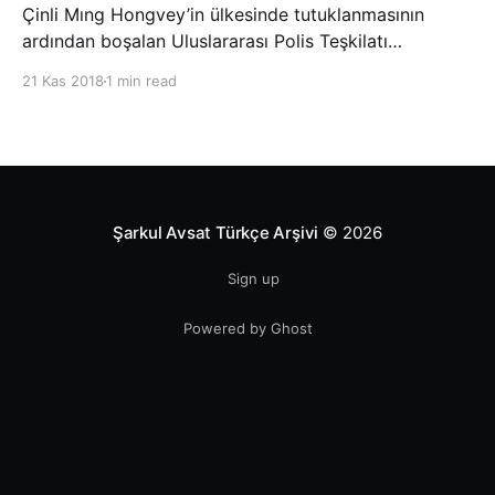
Çinli Mıng Hongvey’in ülkesinde tutuklanmasının
ardından boşalan Uluslararası Polis Teşkilatı
(INTERPOL) Başkanlığına Güney Koreli Kim Jong Yang
21 Kas 2018
1 min read
seçildi. INTERPOL Genel Kurulu’nun Dubai’deki
toplantısında yapılan seçimde, oyların 3’te 2’sini
kazanan Kim, teşkilatın yeni
Şarkul Avsat Türkçe Arşivi
© 2026
Sign up
Powered by Ghost