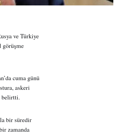
Rusya ve Türkiye
il görüşme
an’da cuma günü
tura, askeri
elirtti.
a bir süredir
 bir zamanda