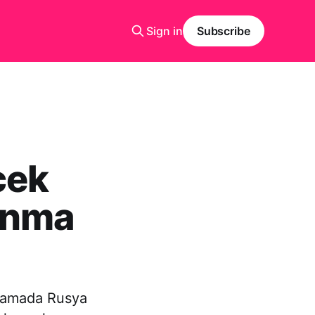
Sign in
Subscribe
cek
ınma
klamada Rusya