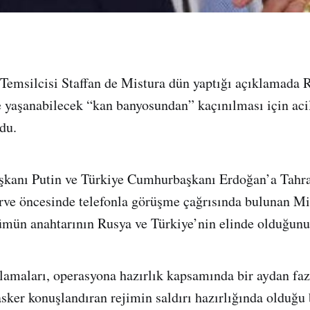
emsilcisi Staffan de Mistura dün yaptığı açıklamada 
de yaşanabilecek “kan banyosundan” kaçınılması için ac
du.
şkanı Putin ve Türkiye Cumhurbaşkanı Erdoğan’a Tahr
rve öncesinde telefonla görüşme çağrısında bulunan Mis
mün anahtarının Rusya ve Türkiye’nin elinde olduğunu b
lamaları, operasyona hazırlık kapsamında bir aydan fazl
asker konuşlandıran rejimin saldırı hazırlığında olduğu