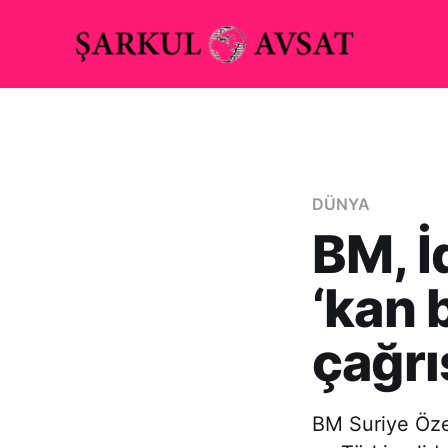
DÜNYA
BM, İ
‘kan
çağrı
BM Suriye Özel