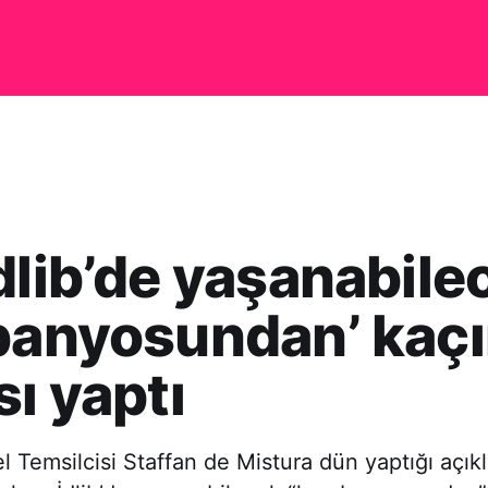
dlib’de yaşanabile
 banyosundan’ kaç
sı yaptı
 Temsilcisi Staffan de Mistura dün yaptığı açı