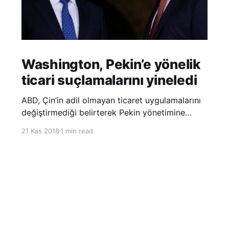
Washington, Pekin’e yönelik
ticari suçlamalarını yineledi
ABD, Çin’in adil olmayan ticaret uygulamalarını
değiştirmediği belirterek Pekin yönetimine
yönelik suçlamalarını yineledi. ABD Ticaret
21 Kas 2018
1 min read
Temsilciliği’nin Çin’in fikri mülkiyet ve teknoloji
transfer politikalarına dair hazırladığı ‘Section
301’ adlı soruşturma raporunun güncellenmiş
halinde