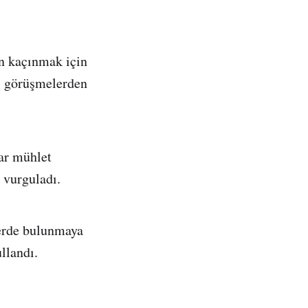
an kaçınmak için
ki görüşmelerden
dar mühlet
 vurguladı.
lerde bulunmaya
llandı.