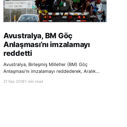
Avustralya, BM Göç
Anlaşması’nı imzalamayı
reddetti
Avustralya, Birleşmiş Milletler (BM) Göç
Anlaşması’nı imzalamayı reddederek, Aralık
ayında Fas’ta düzenlenecek olan uluslararası
21 Kas 2018
1 min read
konferansta BM üyesi ülkeler tarafından
imzalanması beklenen Küresel Göç
Sözleşmesi’ne katılmayacağını açıklayan
ülkelerin yer aldığı uzun listeye dahil oldu.