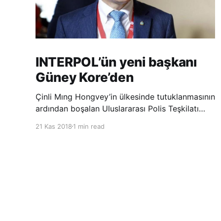
INTERPOL’ün yeni başkanı
Güney Kore’den
Çinli Mıng Hongvey’in ülkesinde tutuklanmasının
ardından boşalan Uluslararası Polis Teşkilatı
(INTERPOL) Başkanlığına Güney Koreli Kim
21 Kas 2018
1 min read
Jong Yang seçildi. INTERPOL Genel Kurulu’nun
Dubai’deki toplantısında yapılan seçimde,
oyların 3’te 2’sini kazanan Kim, teşkilatın yeni