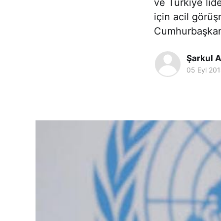
ve Türkiye lid
için acil görü
Cumhurbaşkanı
Şarkul A
05 Eyl 20