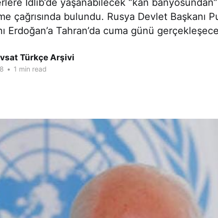
erlere İdlib’de yaşanabilecek “kan banyosundan”
şme çağrısında bulundu. Rusya Devlet Başkanı P
 Erdoğan’a Tahran’da cuma günü gerçekleşecek
vsat Türkçe Arşivi
18
•
1 min read