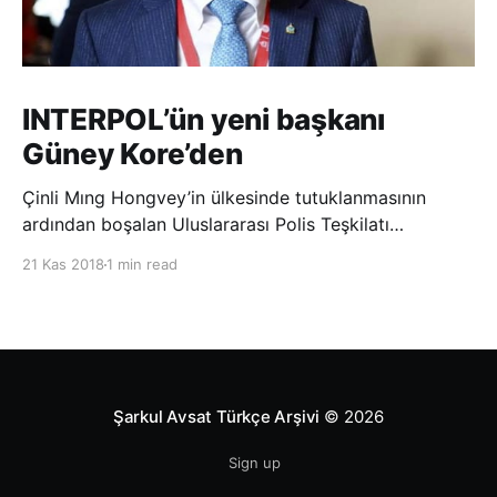
INTERPOL’ün yeni başkanı
Güney Kore’den
Çinli Mıng Hongvey’in ülkesinde tutuklanmasının
ardından boşalan Uluslararası Polis Teşkilatı
(INTERPOL) Başkanlığına Güney Koreli Kim Jong Yang
21 Kas 2018
1 min read
seçildi. INTERPOL Genel Kurulu’nun Dubai’deki
toplantısında yapılan seçimde, oyların 3’te 2’sini
kazanan Kim, teşkilatın yeni
Şarkul Avsat Türkçe Arşivi
© 2026
Sign up