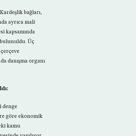
ardeşlik bağları,
mada ayrıca mali
mesi kapsamında
 bulunuldu. Üç
 çerçeve
n da danışma organı
ldı:
i denge
lere göre ekonomik
eki kamu
vesinde yapılıyor.