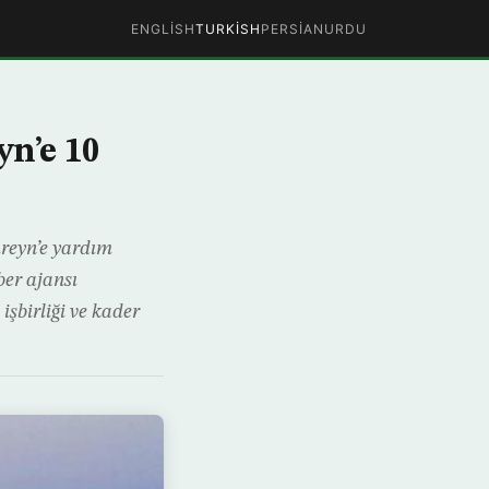
ENGLISH
TURKISH
PERSIAN
URDU
n’e 10
hreyn’e yardım
ber ajansı
şbirliği ve kader