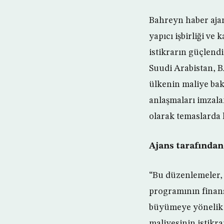
Bahreyn haber ajan
yapıcı işbirliği ve
istikrarın güçlend
Suudi Arabistan, B
ülkenin maliye bak
anlaşmaları imzala
olarak temaslarda 
Ajans tarafından
“Bu düzenlemeler, 
programının finans
büyümeye yönelik 
maliyesinin istikr