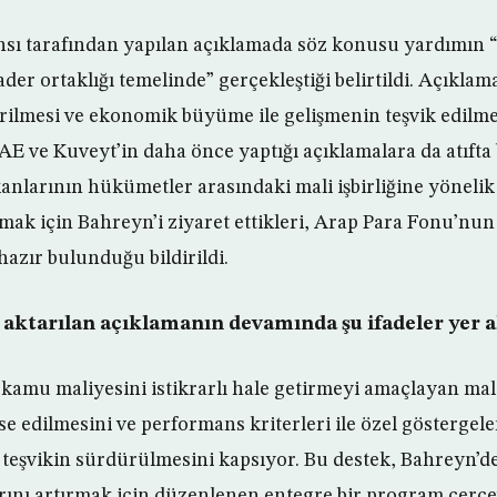
sı tarafından yapılan açıklamada söz konusu yardımın “K
 kader ortaklığı temelinde” gerçekleştiği belirtildi. Açıkla
irilmesi ve ekonomik büyüme ile gelişmenin teşvik edil
AE ve Kuveyt’in daha önce yaptığı açıklamalara da atıfta
anlarının hükümetler arasındaki mali işbirliğine yönelik
mak için Bahreyn’i ziyaret ettikleri, Arap Para Fonu’nu
hazır bulunduğu bildirildi.
 aktarılan açıklamanın devamında şu ifadeler yer a
kamu maliyesini istikrarlı hale getirmeyi amaçlayan mal
e edilmesini ve performans kriterleri ile özel gösterge
teşvikin sürdürülmesini kapsıyor. Bu destek, Bahreyn’d
arını artırmak için düzenlenen entegre bir program çerçe