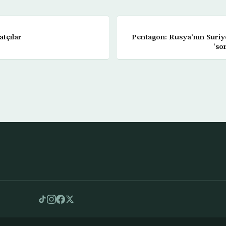
atçılar
Pentagon: Rusya’nın Suriye
‘so