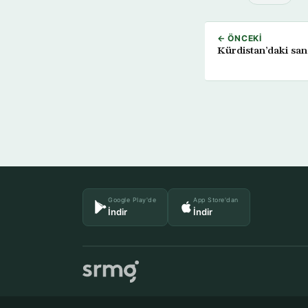
← ÖNCEKI
Kürdistan’daki san
Google Play'de
App Store'dan
İndir
İndir