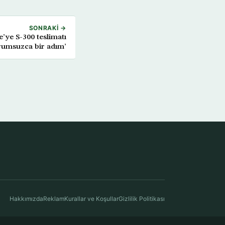
SONRAKI →
’ye S-300 teslimatı
rumsuzca bir adım’
Hakkımızda
Reklam
Kurallar ve Koşullar
Gizlilik Politikası