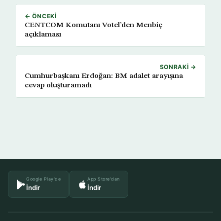
← ÖNCEKI
CENTCOM Komutanı Votel’den Menbiç
açıklaması
SONRAKI →
Cumhurbaşkanı Erdoğan: BM adalet arayışına
cevap oluşturamadı
Google Play'de
App Store'dan
İndir
İndir