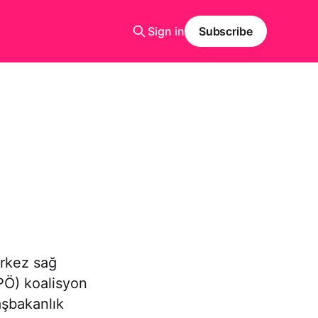
Sign in
Subscribe
erkez sağ
FPÖ) koalisyon
Başbakanlık