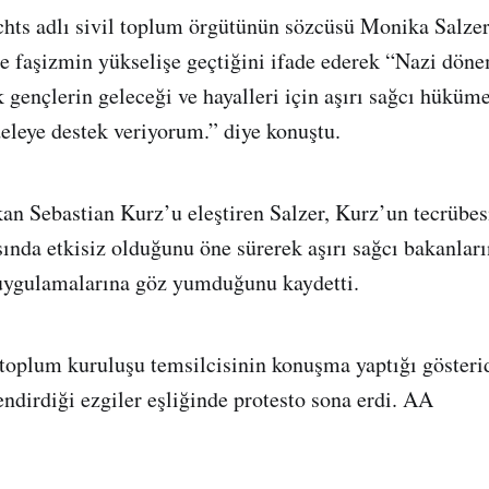
ts adlı sivil toplum örgütünün sözcüsü Monika Salzer
 faşizmin yükselişe geçtiğini ifade ederek “Nazi döne
 gençlerin geleceği ve hayalleri için aşırı sağcı hüküme
leye destek veriyorum.” diye konuştu.
an Sebastian Kurz’u eleştiren Salzer, Kurz’un tecrübes
sında etkisiz olduğunu öne sürerek aşırı sağcı bakanları
uygulamalarına göz yumduğunu kaydetti.
 toplum kuruluşu temsilcisinin konuşma yaptığı gösterid
endirdiği ezgiler eşliğinde protesto sona erdi. AA