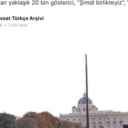
n yaklaşık 20 bin gösterici, “Şimdi birlikteyiz”, 
vsat Türkçe Arşivi
18
•
1 min read