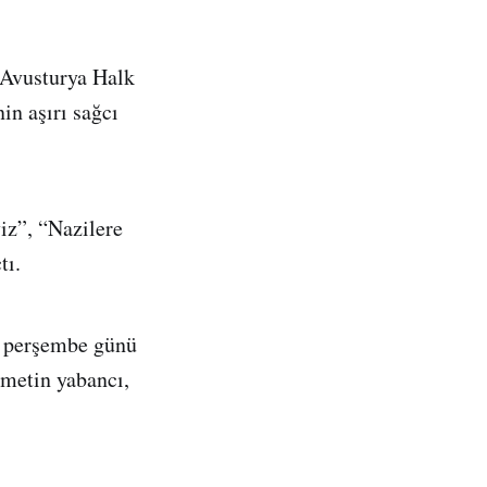
 Avusturya Halk
in aşırı sağcı
iz”, “Nazilere
tı.
n perşembe günü
ümetin yabancı,