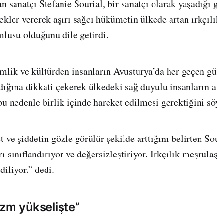
n sanatçı Stefanie Sourial, bir sanatçı olarak yaşadığı 
ekler vererek aşırı sağcı hükümetin ülkede artan ırkçılı
lusu olduğunu dile getirdi.
imlik ve kültürden insanların Avusturya’da her geçen gün
ldığına dikkati çekerek ülkedeki sağ duyulu insanların a
bu nedenle birlik içinde hareket edilmesi gerektiğini sö
 ve şiddetin gözle görülür şekilde arttığını belirten So
 sınıflandırıyor ve değersizleştiriyor. Irkçılık meşrulaşt
diliyor.” dedi.
izm yükselişte”