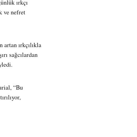
günlük ırkçı
k ve nefret
 artan ırkçılıkla
şırı sağcılardan
yledi.
urial, “Bu
ırılıyor,