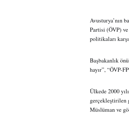
Avusturya’nın ba
Partisi (ÖVP) ve
politikaları karş
Başbakanlık önün
hayır”, “ÖVP-FPÖ
Ülkede 2000 yıl
gerçekleştirilen
Müslüman ve göçm