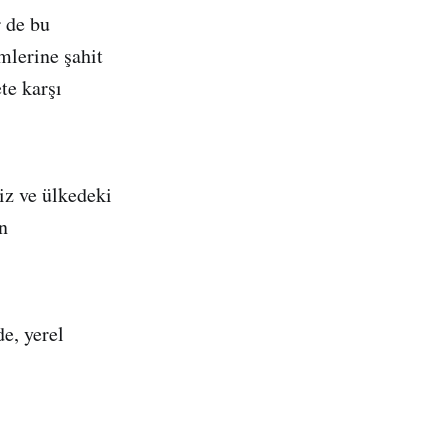
 de bu
mlerine şahit
te karşı
iz ve ülkedeki
n
e, yerel