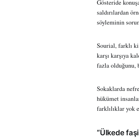
Gösteride konuşa
saldırılardan örn
söyleminin sorum
Sourial, farklı k
karşı karşıya ka
fazla olduğunu, 
Sokaklarda nefret
hükümet insanları
farklılıklar yok e
“Ülkede faş