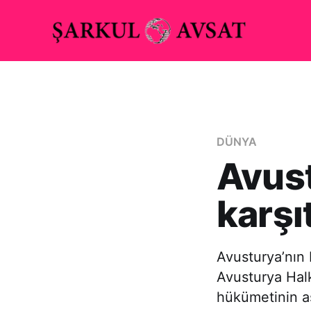
DÜNYA
Avus
karşı
Avusturya’nın 
Avusturya Halk
hükümetinin aşı