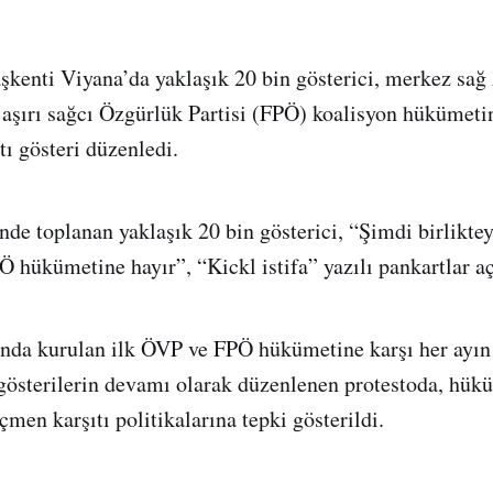
şkenti Viyana’da yaklaşık 20 bin gösterici, merkez sağ
 aşırı sağcı Özgürlük Partisi (FPÖ) koalisyon hükümetin
ıtı gösteri düzenledi.
de toplanan yaklaşık 20 bin gösterici, “Şimdi birliktey
 hükümetine hayır”, “Kickl istifa” yazılı pankartlar aç
ında kurulan ilk ÖVP ve FPÖ hükümetine karşı her ayı
 gösterilerin devamı olarak düzenlenen protestoda, hük
en karşıtı politikalarına tepki gösterildi.