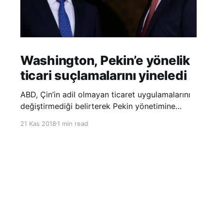
Washington, Pekin’e yönelik
ticari suçlamalarını yineledi
ABD, Çin’in adil olmayan ticaret uygulamalarını
değiştirmediği belirterek Pekin yönetimine
yönelik suçlamalarını yineledi. ABD Ticaret
21 Kas 2018
1 min read
Temsilciliği’nin Çin’in fikri mülkiyet ve teknoloji
transfer politikalarına dair hazırladığı ‘Section
301’ adlı soruşturma raporunun güncellenmiş
halinde