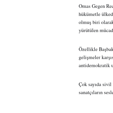
Omas Gegen Rech
hükümetle ülkede
olmuş biri olarak
yürütülen mücade
Özellikle Başbak
gelişmeler karşı
antidemokratik 
Çok sayıda sivil
sanatçıların sesl