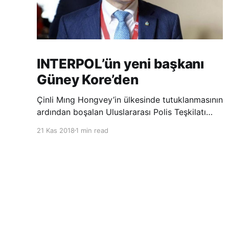
INTERPOL’ün yeni başkanı
Güney Kore’den
Çinli Mıng Hongvey’in ülkesinde tutuklanmasının
ardından boşalan Uluslararası Polis Teşkilatı
(INTERPOL) Başkanlığına Güney Koreli Kim
21 Kas 2018
1 min read
Jong Yang seçildi. INTERPOL Genel Kurulu’nun
Dubai’deki toplantısında yapılan seçimde,
oyların 3’te 2’sini kazanan Kim, teşkilatın yeni