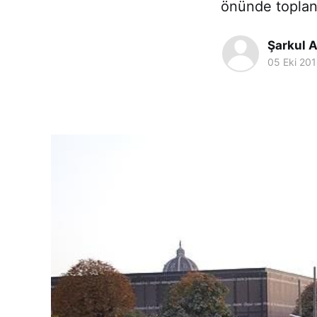
önünde toplana
Şarkul A
05 Eki 20