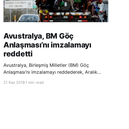
Avustralya, BM Göç
Anlaşması’nı imzalamayı
reddetti
Avustralya, Birleşmiş Milletler (BM) Göç
Anlaşması’nı imzalamayı reddederek, Aralık
ayında Fas’ta düzenlenecek olan uluslararası
21 Kas 2018
1 min read
konferansta BM üyesi ülkeler tarafından
imzalanması beklenen Küresel Göç
Sözleşmesi’ne katılmayacağını açıklayan
ülkelerin yer aldığı uzun listeye dahil oldu.