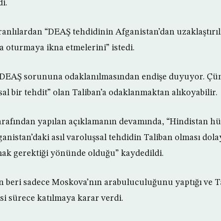
i.
ranlılardan “DEAŞ tehdidinin Afganistan’dan uzaklaştırılm
oturmaya ikna etmelerini” istedi.
 DEAŞ sorununa odaklanılmasından endişe duyuyor. Çü
sal bir tehdit” olan Taliban’a odaklanmaktan alıkoyabilir.
arafından yapılan açıklamanın devamında, “Hindistan h
nistan’daki asıl varoluşsal tehdidin Taliban olması dolay
k gerektiği yönünde olduğu” kaydedildi.
n beri sadece Moskova’nın arabuluculuğunu yaptığı ve Ta
si sürece katılmaya karar verdi.