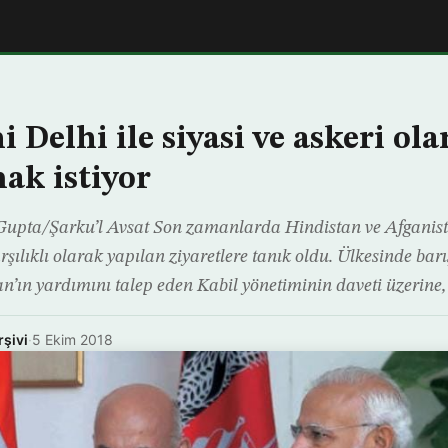
i Delhi ile siyasi ve askeri ol
ak istiyor
 Gupta/Şarku’l Avsat Son zamanlarda Hindistan ve Afganista
rşılıklı olarak yapılan ziyaretlere tanık oldu. Ülkesinde ba
’ın yardımını talep eden Kabil yönetiminin daveti üzerine
rşivi
·
5 Ekim 2018