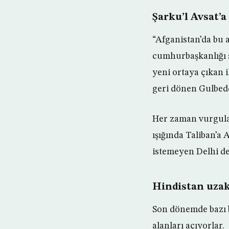
Şarku’l Avsat’a
“Afganistan’da bu 
cumhurbaşkanlığı s
yeni ortaya çıkan 
geri dönen Gulbeddi
Her zaman vurgulan
ışığında Taliban’a
istemeyen Delhi de
Hindistan uzak
Son dönemde bazı 
alanları açıyorlar.