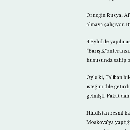
Örneğin Rusya, Af
almaya çalışıyor. 
4 Eylül’de yapılmas
“Barış K”onferansı
hususunda sahip ol
Öyle ki, Taliban bi
isteğini dile getir
gelmişti. Fakat dah
Hindistan resmi ka
Moskova’ya yaptığı 