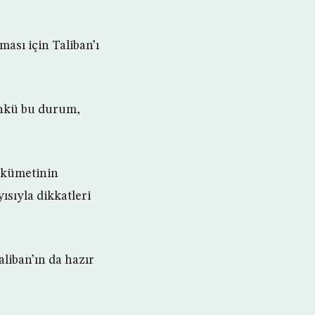
ası için Taliban’ı
nkü bu durum,
ükümetinin
ısıyla dikkatleri
liban’ın da hazır