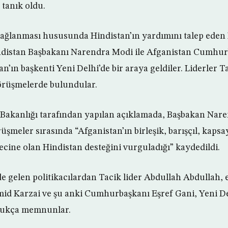
 tanık oldu.
sağlanması hususunda Hindistan’ın yardımını talep eden
indistan Başbakanı Narendra Modi ile Afganistan Cumhur
’ın başkenti Yeni Delhi’de bir araya geldiler. Liderler T
örüşmelerde bulundular.
i Bakanlığı tarafından yapılan açıklamada, Başbakan Nar
üşmeler sırasında “Afganistan’ın birleşik, barışçıl, kaps
ecine olan Hindistan desteğini vurguladığı” kaydedildi.
e gelen politikacılardan Tacik lider Abdullah Abdullah, 
id Karzai ve şu anki Cumhurbaşkanı Eşref Gani, Yeni Del
dukça memnunlar.