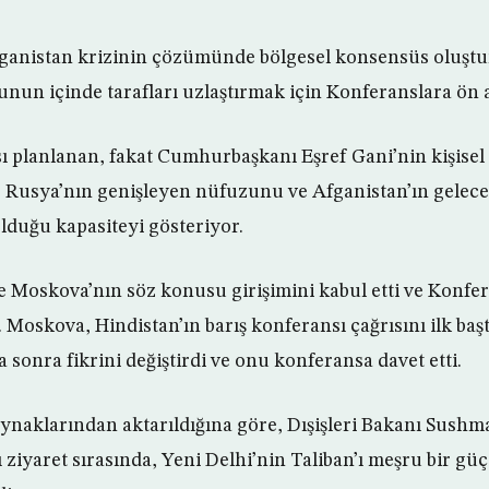
ganistan krizinin çözümünde bölgesel konsensüs oluştu
Bunun içinde tarafları uzlaştırmak için Konferanslara ön 
ı planlanan, fakat Cumhurbaşkanı Eşref Gani’nin kişisel i
, Rusya’nın genişleyen nüfuzunu ve Afganistan’ın gelece
duğu kapasiteyi gösteriyor.
le Moskova’nın söz konusu girişimini kabul etti ve Konfe
di. Moskova, Hindistan’ın barış konferansı çağrısını ilk b
a sonra fikrini değiştirdi ve onu konferansa davet etti.
ynaklarından aktarıldığına göre, Dışişleri Bakanı Sushm
ziyaret sırasında, Yeni Delhi’nin Taliban’ı meşru bir güç