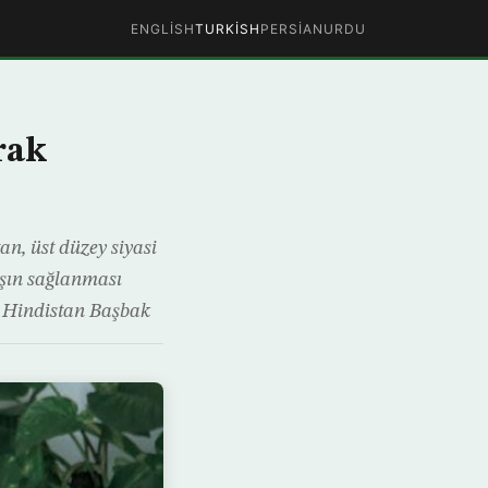
ENGLISH
TURKISH
PERSIAN
URDU
arak
n, üst düzey siyasi
rışın sağlanması
, Hindistan Başbak