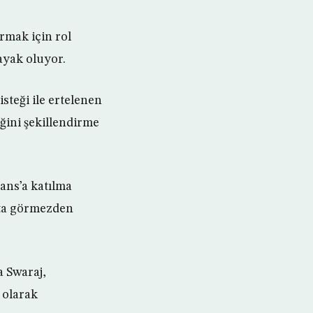
rmak için rol
ayak oluyor.
steği ile ertelenen
ğini şekillendirme
rans’a katılma
aşta görmezden
a Swaraj,
 olarak