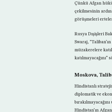
Çünkü Afgan hüküme
çekilmesinin ardın
görüşmeleri ertele
Rusya Dışişleri Ba
Swaraj, “Taliban’
müzakerelere katı
katılmayacağını” s
Moskova, Taliba
Hindistanlı stratej
diplomatik ve ekon
bırakılmayacağını u
Hindistan’ın Afgani