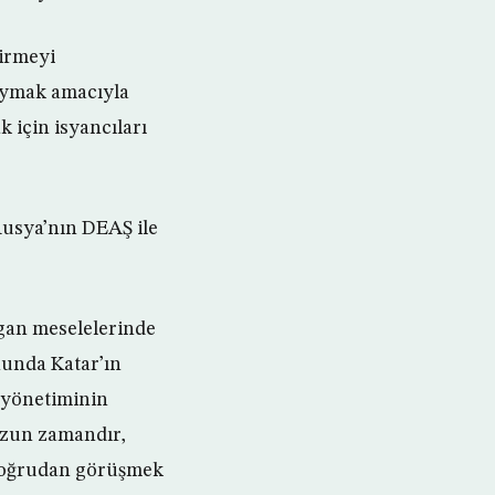
dirmeyi
oymak amacıyla
 için isyancıları
usya’nın DEAŞ ile
gan meselelerinde
nunda Katar’ın
p yönetiminin
 uzun zamandır,
 doğrudan görüşmek