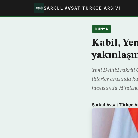
ŞARKUL AVSAT TÜRKÇE ARŞIVI
DÜNYA
Kabil, Yen
yakınlaşm
Yeni Delhi:Prakriti
liderler arasında ka
hususunda Hindistan
Şarkul Avsat Türkçe A