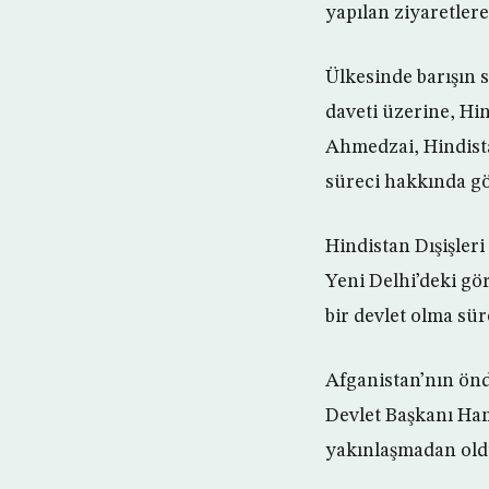
yapılan ziyaretlere
Ülkesinde barışın 
daveti üzerine, H
Ahmedzai, Hindistan
süreci hakkında g
Hindistan Dışişler
Yeni Delhi’deki gör
bir devlet olma sür
Afganistan’nın önd
Devlet Başkanı Ham
yakınlaşmadan ol