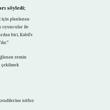
rı söyledi;
l için planlanan
k oyuncular ile
dan biri, Kabil’e
dır.”
sağlanan zemin
n çekilmek
kendilerine nüfuz