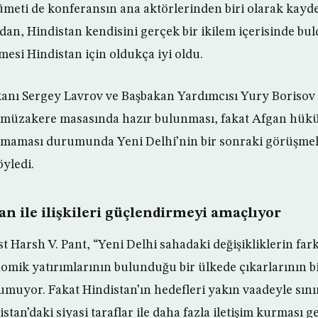
ti de konferansın ana aktörlerinden biri olarak kaydedi
dan, Hindistan kendisini gerçek bir ikilem içerisinde bu
mesi Hindistan için oldukça iyi oldu.
kanı Sergey Lavrov ve Başbakan Yardımcısı Yury Borisov i
ın müzakere masasında hazır bulunması, fakat Afgan hük
lmaması durumunda Yeni Delhi’nin bir sonraki görüşme
öyledi.
n ile ilişkileri güçlendirmeyi amaçlıyor
ist Harsh V. Pant, “Yeni Delhi sahadaki değişikliklerin fa
omik yatırımlarının bulunduğu bir ülkede çıkarlarının b
muyor. Fakat Hindistan’ın hedefleri yakın vaadeyle sınırl
stan’daki siyasi taraflar ile daha fazla iletişim kurması g