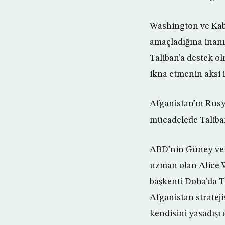
Washington ve Kabi
amaçladığına inan
Taliban’a destek o
ikna etmenin aksi 
Afganistan’ın Rus
mücadelede Taliban
ABD’nin Güney ve 
uzman olan Alice W
başkenti Doha’da T
Afganistan stratej
kendisini yasadışı