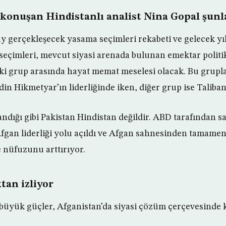
 konuşan Hindistanlı analist Nina Gopal şunla
ay gerçekleşecek yasama seçimleri rekabeti ve gelecek yı
eçimleri, mevcut siyasi arenada bulunan emektar politi
iki grup arasında hayat memat meselesi olacak. Bu gruplar
n Hikmetyar’ın liderliğinde iken, diğer grup ise Taliban’
dığı gibi Pakistan Hindistan değildir. ABD tarafından 
 Afgan liderliği yolu açıldı ve Afgan sahnesinden tamame
 nüfuzunu arttırıyor.
tan izliyor
büyük güçler, Afganistan’da siyasi çözüm çerçevesinde 