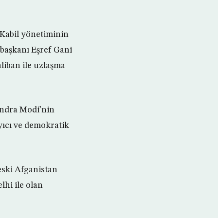
 Kabil yönetiminin
başkanı Eşref Gani
aliban ile uzlaşma
endra Modi’nin
ayıcı ve demokratik
eski Afganistan
hi ile olan