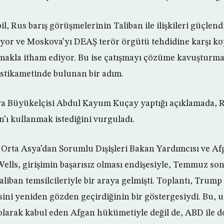
l, Rus barış görüşmelerinin Taliban ile ilişkileri güçlen
ıyor ve Moskova’yı DEAŞ terör örgütü tehdidine karşı k
lmakla itham ediyor. Bu ise çatışmayı çözüme kavuşturmak
istikametinde bulunan bir adım.
ya Büyükelçisi Abdul Kayum Kuçay yaptığı açıklamada, R
’ı kullanmak istediğini vurguladı.
Orta Asya’dan Sorumlu Dışişleri Bakan Yardımcısı ve Af
ells, girişimin başarısız olması endişesiyle, Temmuz so
aliban temsilcileriyle bir araya gelmişti. Toplantı, Trum
isini yeniden gözden geçirdiğinin bir göstergesiydi. Bu,
 olarak kabul eden Afgan hükümetiyle değil de, ABD ile