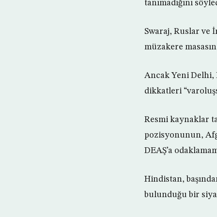
tanımadığını söyled
Swaraj, Ruslar ve İ
müzakere masasına 
Ancak Yeni Delhi,
dikkatleri “varoluş
Resmi kaynaklar t
pozisyonunun, Afga
DEAŞ’a odaklamama
Hindistan, başında
bulunduğu bir siya