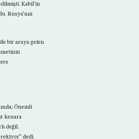
lmişti. Kabil’in
ldu. Rusya’nın
le bir araya gelen
ümetinin
lere
rkında; Önemli
ir kenara
ı değil.
erekiyor” dedi.