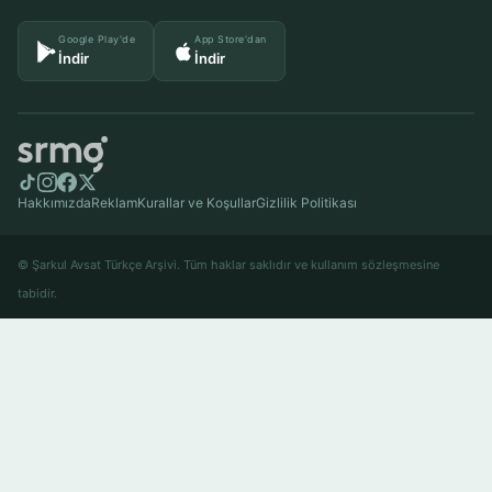
Google Play'de
App Store'dan
İndir
İndir
Hakkımızda
Reklam
Kurallar ve Koşullar
Gizlilik Politikası
© Şarkul Avsat Türkçe Arşivi. Tüm haklar saklıdır ve kullanım sözleşmesine
tabidir.