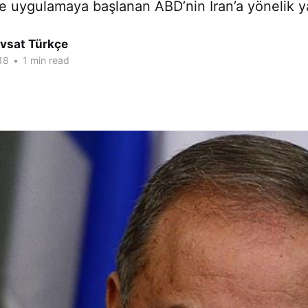
le uygulamaya başlanan ABD’nin İran’a yönelik y
Avsat Türkçe
18
•
1 min read