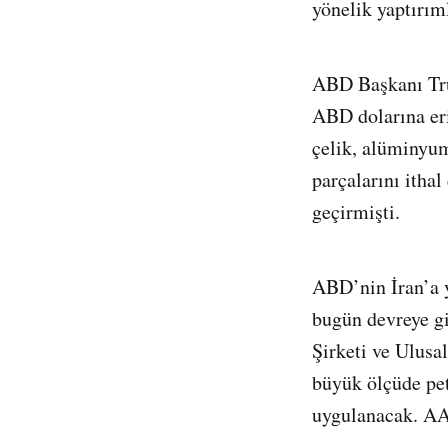
yönelik yaptırım
ABD Başkanı Tru
ABD dolarına eriş
çelik, alüminyum
parçalarını itha
geçirmişti.
ABD’nin İran’a y
bugün devreye gi
Şirketi ve Ulusal
büyük ölçüde petr
uygulanacak. A