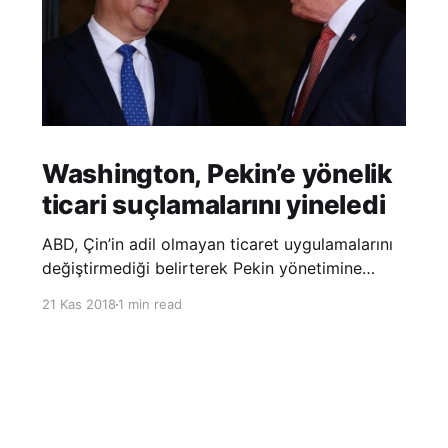
Washington, Pekin’e yönelik
ticari suçlamalarını yineledi
ABD, Çin’in adil olmayan ticaret uygulamalarını
değiştirmediği belirterek Pekin yönetimine
yönelik suçlamalarını yineledi. ABD Ticaret
21 Kas 2018
1 min read
Temsilciliği’nin Çin’in fikri mülkiyet ve teknoloji
transfer politikalarına dair hazırladığı ‘Section
301’ adlı soruşturma raporunun güncellenmiş
halinde