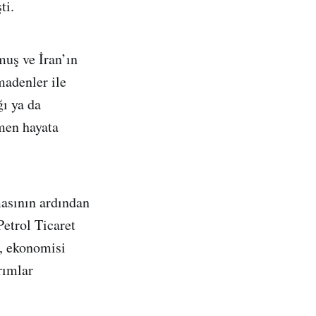
ti.
uş ve İran’ın
madenler ile
ğı ya da
smen hayata
masının ardından
Petrol Ticaret
n, ekonomisi
rımlar