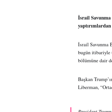
İsrail Savunma
yaptırımlardan
İsrail Savunma 
bugün itibariyle
bölümüne dair d
Başkan Trump’ın 
Liberman, “Ortad
President Trump'