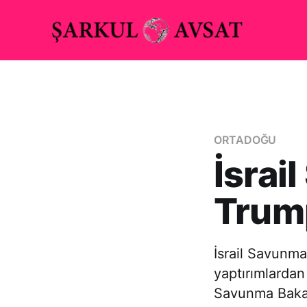
ORTADOĞU
İsrai
Trump
İsrail Savunma
yaptırımlardan
Savunma Bakan