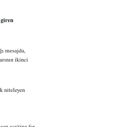
 giren
ğı mesajda,
rının ikinci
k niteleyen
een waiting for.