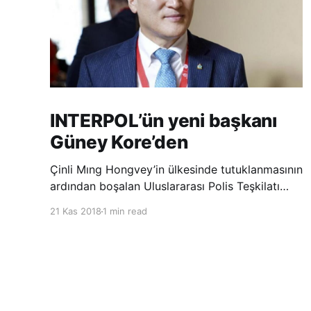
INTERPOL’ün yeni başkanı
Güney Kore’den
Çinli Mıng Hongvey’in ülkesinde tutuklanmasının
ardından boşalan Uluslararası Polis Teşkilatı
(INTERPOL) Başkanlığına Güney Koreli Kim
21 Kas 2018
1 min read
Jong Yang seçildi. INTERPOL Genel Kurulu’nun
Dubai’deki toplantısında yapılan seçimde,
oyların 3’te 2’sini kazanan Kim, teşkilatın yeni