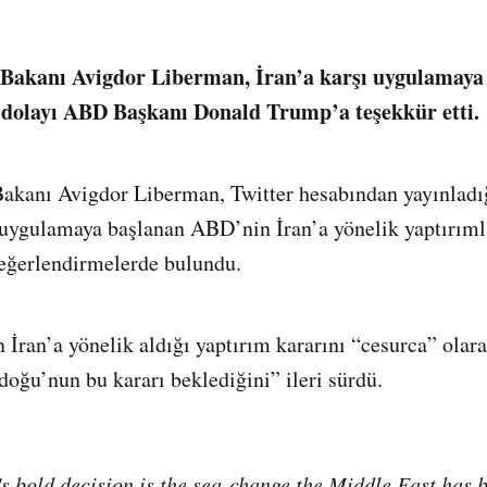
 Bakanı Avigdor Liberman, İran’a karşı uygulamaya
 dolayı ABD Başkanı Donald Trump’a teşekkür etti.
Bakanı Avigdor Liberman, Twitter hesabından yayınladı
 uygulamaya başlanan ABD’nin İran’a yönelik yaptırımla
eğerlendirmelerde bulundu.
İran’a yönelik aldığı yaptırım kararını “cesurca” olara
oğu’nun bu kararı beklediğini” ileri sürdü.
s bold decision is the sea-change the Middle East has b