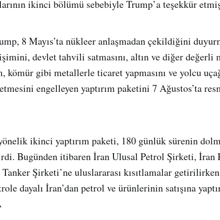
larının ikinci bölümü sebebiyle Trump’a teşekkür etmiş
mp, 8 Mayıs’ta nükleer anlaşmadan çekildiğini duyurm
imini, devlet tahvili satmasını, altın ve diğer değerli 
, kömür gibi metallerle ticaret yapmasını ve yolcu uça
l etmesini engelleyen yaptırım paketini 7 Ağustos’ta re
önelik ikinci yaptırım paketi, 180 günlük sürenin dol
rdi. Bugünden itibaren İran Ulusal Petrol Şirketi, İran 
 Tanker Şirketi’ne uluslararası kısıtlamalar getirilirke
ole dayalı İran’dan petrol ve ürünlerinin satışına yaptı
A