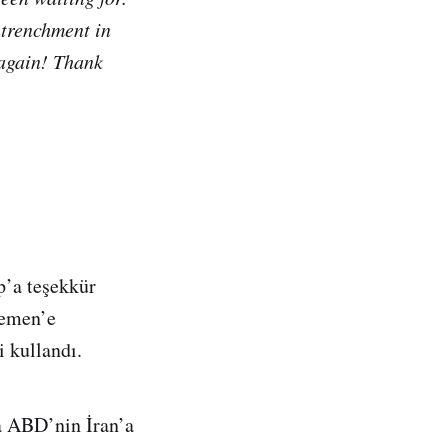
entrenchment in
 again! Thank
p’a teşekkür
Yemen’e
 kullandı.
a ABD’nin İran’a