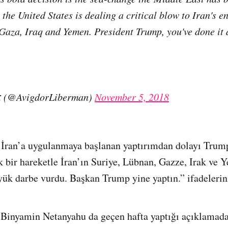
 the United States is dealing a critical blow to Iran's 
Gaza, Iraq and Yemen. President Trump, you've done it
— אביגדור ליברמן (@AvigdorLiberman)
November 5, 2018
 İran’a uygulanmaya başlanan yaptırımdan dolayı Trum
 bir hareketle İran’ın Suriye, Lübnan, Gazze, Irak ve 
ük darbe vurdu. Başkan Trump yine yaptın.” ifadelerini
ı Binyamin Netanyahu da geçen hafta yaptığı açıklamad