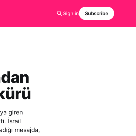
Sign in
Subscribe
ndan
kürü
ya giren
. İsrail
adığı mesajda,