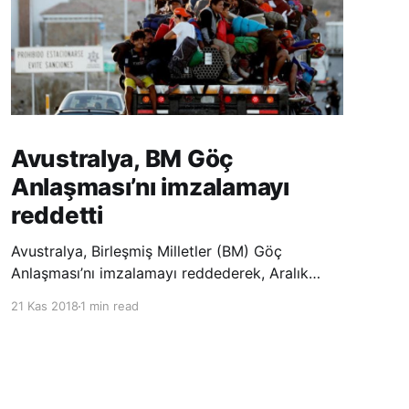
Avustralya, BM Göç
Anlaşması’nı imzalamayı
reddetti
Avustralya, Birleşmiş Milletler (BM) Göç
Anlaşması’nı imzalamayı reddederek, Aralık
ayında Fas’ta düzenlenecek olan uluslararası
21 Kas 2018
1 min read
konferansta BM üyesi ülkeler tarafından
imzalanması beklenen Küresel Göç
Sözleşmesi’ne katılmayacağını açıklayan
ülkelerin yer aldığı uzun listeye dahil oldu.