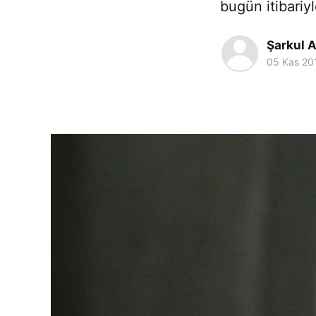
bugün itibariy
Şarkul 
05 Kas 20