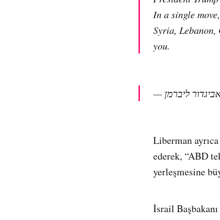
In a single move,
Syria, Lebanon, 
you.
Liberman ayrıca
ederek, “ABD tek
yerleşmesine büy
İsrail Başbakan