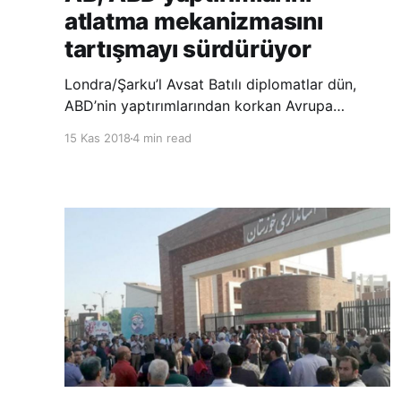
atlatma mekanizmasını
tartışmayı sürdürüyor
Londra/Şarku’l Avsat Batılı diplomatlar dün,
ABD’nin yaptırımlarından korkan Avrupa
Birliği’nin (AB) Tahran’a yönelik yaptırımları
15 Kas 2018
4 min read
atlatmak için önerilen “finansal mekanizma”yı
barındırmayı reddetmesi sebebiyle Almanya,
Fransa ve İngiltere’nin söz konusu mekanizmayı
faaliyete geçirme konusunda