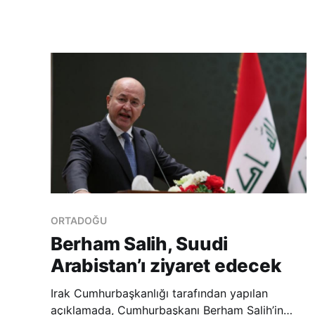
Mevkidaşı Muhammed Cevad Zarif ile Tahran’da
bir araya gelecek. İkilinin gündeminde İran’daki
insan hakları ve İran’da çifte v
ORTADOĞU
Berham Salih, Suudi
Arabistan’ı ziyaret edecek
Irak Cumhurbaşkanlığı tarafından yapılan
açıklamada, Cumhurbaşkanı Berham Salih’in