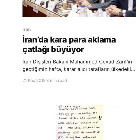
İran
İran’da kara para aklama
çatlağı büyüyor
İran Dışişleri Bakanı Muhammed Cevad Zarif’in
geçtiğimiz hafta, karar alıcı tarafların ülkedeki
kara para aklama işlemlerinde rolü olduğuna
21 Kas 2018
3 min read
ilişkin kullandığı ifadelerinin ardından hükümete
karşı başlayan öfke dalgası çığ gibi büyüyor.
Zarif, pazartesi yaptığı açıklamada, milyarlarca
varlığı bulunan