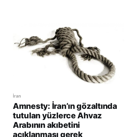
toplantısında konuşan İran Yargı Erki Sözcüsü
Gulamhüseyin Muhsin Ejei, Zarif’in, “İran&#8
İran
Amnesty: İran’ın gözaltında
tutulan yüzlerce Ahvaz
Arabının akıbetini
açıklanması gerek