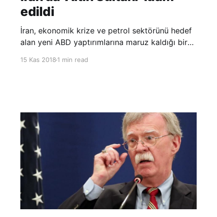
edildi
İran, ekonomik krize ve petrol sektörünü hedef
alan yeni ABD yaptırımlarına maruz kaldığı bir
zamanda, iki ton altın stoklamakla suçlanan
15 Kas 2018
1 min read
‘Altın Sultanı’ lakaplı Vahid Mazlumin ile
Muhammed İsmail Kasımi’yi idam etti. İran Yargı
Erkine bağlı Mizan Haber Ajansı’na göre altın
piyasasını manipüle etme