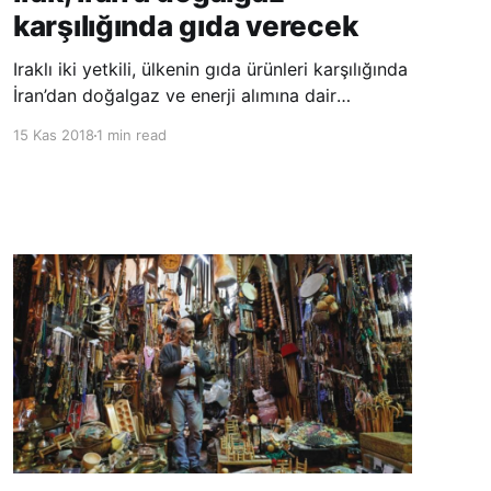
karşılığında gıda verecek
Iraklı iki yetkili, ülkenin gıda ürünleri karşılığında
İran’dan doğalgaz ve enerji alımına dair
anlaşmaya varıldığını açıkladı. Açıklama, Irak’ın
15 Kas 2018
1 min read
ABD’nin İran’a yaptırımlardan muaf tutulup
tutulmayacağına yönelik belirsizliğin ardından
geldi. Reuters Haber Ajansı’nın Irak yetkililerine
dayandırdığı