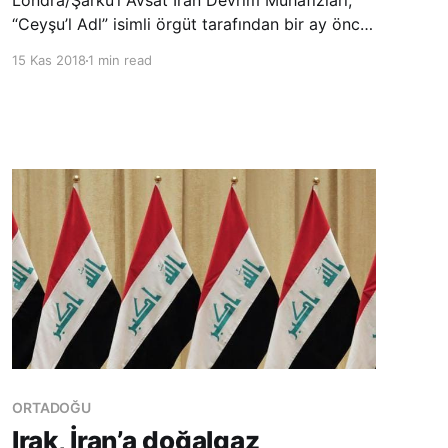
Londra/Şarku’l Avsat İran Devrim Muhafızları,
“Ceyşu’l Adl” isimli örgüt tarafından bir ay önce
sınırdaki Mircave kentinden Pakistan
15 Kas 2018
1 min read
topraklarına kaçırılan 12 sınır muhafızından
5’inin serbest bırakıldığını duyurdu. İran Devrim
Muhafızları’na bağlı Fars haber ajansı, Pa
ORTADOĞU
Irak, İran’a doğalgaz