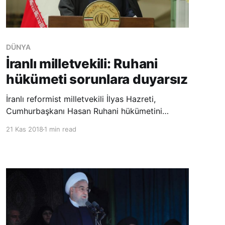
DÜNYA
İranlı milletvekili: Ruhani
hükümeti sorunlara duyarsız
İranlı reformist milletvekili İlyas Hazreti,
Cumhurbaşkanı Hasan Ruhani hükümetini
sorunlara “duyarsız” kalmakla suçladı. Tasnim
21 Kas 2018
1 min read
Haber Ajansı’na konuşan Tahran milletvekili
Hazreti, Ruhani’nin geçen ay kabinede yaptığı
değişiklikleri ülke sorunlarını çözme yolunda
yetersiz bu