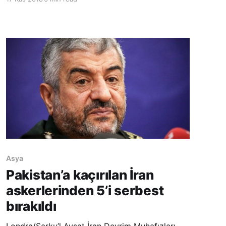
Belki de bunun ilk belirtisi, siyasetçilerin ve
askerlerin birçoğunun alışkanlık haline getirdiği
‘kabullenmeme’ durumudur. Bütün bu
uluslararası bas
Asya
Pakistan’a kaçırılan İran
askerlerinden 5’i serbest
bırakıldı