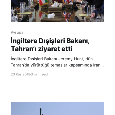
Avrupa
İngiltere Dışişleri Bakanı,
Tahran’ı ziyaret etti
İngiltere Dışişleri Bakanı Jeremy Hunt, dün
Tahran’da yürüttüğü temaslar kapsamında İranlı
yetkililerle bir araya geldi. Hunt görüşmelerde
20 Kas 2018
3 min read
nükleer anlaşmanın geleceği ve İran’ın bölgesel
çatışmalardaki rolünün yanı sıra İran’da tutuklu
olan İran-İngiltere çifte vatandaşların durumunu
ele aldı.