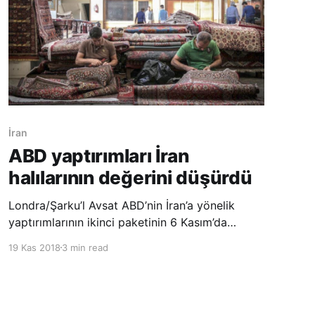
İran
ABD yaptırımları İran
halılarının değerini düşürdü
Londra/Şarku’l Avsat ABD’nin İran’a yönelik
yaptırımlarının ikinci paketinin 6 Kasım’da
yürürlüğe girmesiyle birlikte İran halı sektörü
19 Kas 2018
3 min read
olumsuz yönde etkilendi. İran El Dokuma Halı
Kooperatifi Birliği’ne göre İran’dan ABD’ye
yapılan halı ihracatının 6 Kasım’da yürürlüğe
giren ABD yaptırı