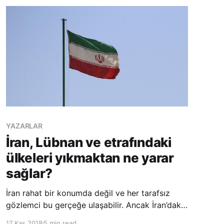
YAZARLAR
İran, Lübnan ve etrafındaki
ülkeleri yıkmaktan ne yarar
sağlar?
İran rahat bir konumda değil ve her tarafsız
gözlemci bu gerçeğe ulaşabilir. Ancak İran’daki
bu kaygı ve gerginlik halinin belirtileri nelerdir?
17 Kas 2018
5 min read