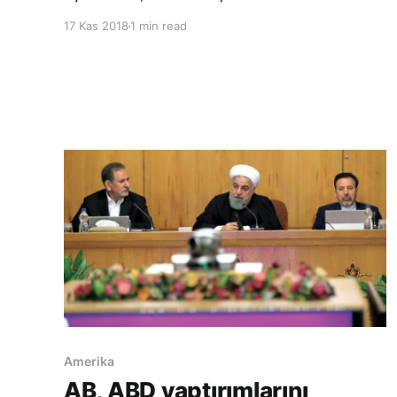
Pazar günü Suudi Arabistan’ı ziyaret edeceği
17 Kas 2018
1 min read
belirtildi. Açıklamada, görüşmelerde, ikili
ilişkilerin yanı sıra bölgesel ve uluslararası
gelişmelerin ele alınacağı ifade edildi.
Cumhurbaşkanı, gerçekleştirdiği bölgesel
Amerika
AB, ABD yaptırımlarını