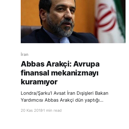
İran
Abbas Arakçi: Avrupa
finansal mekanizmayı
kuramıyor
Londra/Şarku’l Avsat İran Dışişleri Bakan
Yardımcısı Abbas Arakçi dün yaptığı
açıklamada, “Avrupa, İran’la ticaret ve bankacılık
20 Kas 2018
1 min read
için finansal bir mekanizma kurmak için güçsüz.
Hiçbir Avrupa ülkesi kendi topraklarında bir
mekanizma kurmayı kabul etmedi” dedi.