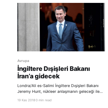
Başkent Tahran’da düzenlenen
Avrupa
İngiltere Dışişleri Bakanı
İran’a gidecek
Londra/Ali es-Salimi İngiltere Dışişleri Bakanı
Jeremy Hunt, nükleer anlaşmanın geleceği ile
Tahran’ın Yemen ve Suriye’deki savaşta
19 Kas 2018
3 min read
oynadığı rolü görüşmek üzere bugün İranlı