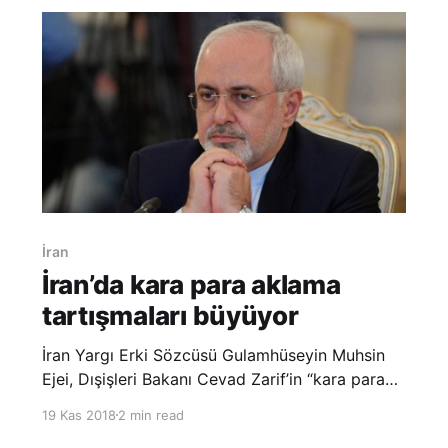
İran
İran’da kara para aklama
tartışmaları büyüyor
İran Yargı Erki Sözcüsü Gulamhüseyin Muhsin
Ejei, Dışişleri Bakanı Cevad Zarif’in “kara para
aklama” açıklamasını belgelendirmesi
19 Kas 2018
2 min read
gerektiğini ifade etti. İran Meclisi Velayi Grubu