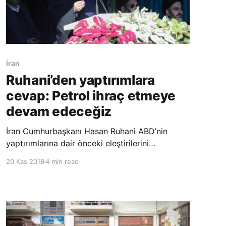
İran
Ruhani’den yaptırımlara
cevap: Petrol ihraç etmeye
devam edeceğiz
İran Cumhurbaşkanı Hasan Ruhani ABD’nin
yaptırımlarına dair önceki eleştirilerini
yineleyerek, petrol yaptırımlarının üstesinden
20 Kas 2018
4 min read
geleceğine ve Amerikan ekonomik savaşına
direneceğine dair söz verdi. Üst düzey bir İran
Petrol Bakanlığı yetkilisi ise yaptırımları
önlemeye yönelik Avrupa çabaları