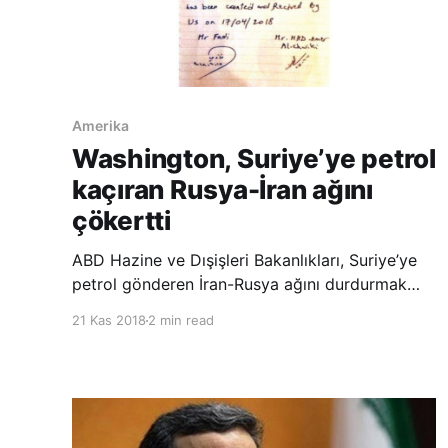
Amerika
Washington, Suriye’ye petrol
kaçıran Rusya-İran ağını
çökertti
ABD Hazine ve Dışişleri Bakanlıkları, Suriye’ye
petrol gönderen İran-Rusya ağını durdurmak
amacıyla 6 İranlı ve 3 kuruluşu yaptırım listesine
21 Kas 2018
2 min read
aldı. Bakanlıklardan yapılan açıklamada, Rus
şirketlerin petrol ağı sayesinde İran’dan
milyonlarca varil petrolü Suriye’ye kaçırdığı
belirtildi. ABD yönetimi,