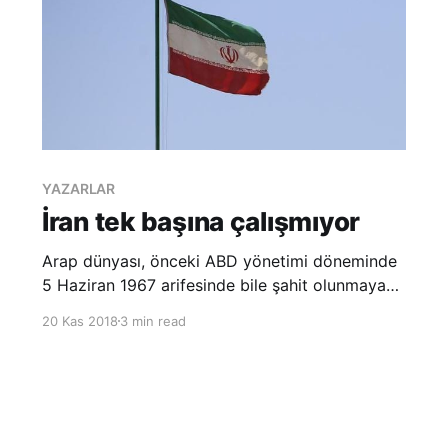
YAZARLAR
İran tek başına çalışmıyor
Arap dünyası, önceki ABD yönetimi döneminde
5 Haziran 1967 arifesinde bile şahit olunmayan
şiddetli kaosa, piyasalarda çöküşe, siyasi
20 Kas 2018
3 min read
çatışmaya, komplolara ve kutuplaşmalara şahit
oldu. Başkan Barack Obama yönetimi ve
Dışişleri Bakanı Hillary Clinton, Arap dünyasını
karıştırmaya yol açmasa bile en a