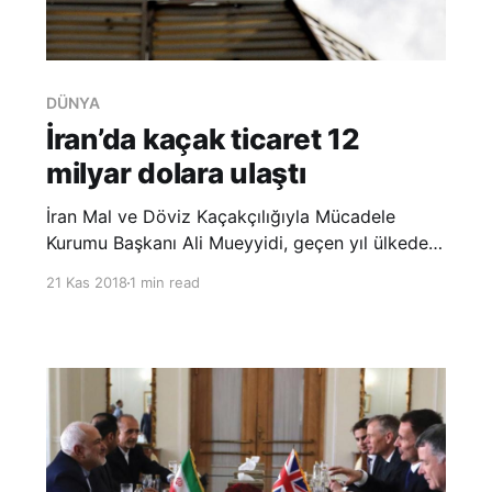
DÜNYA
İran’da kaçak ticaret 12
milyar dolara ulaştı
İran Mal ve Döviz Kaçakçılığıyla Mücadele
Kurumu Başkanı Ali Mueyyidi, geçen yıl ülkede
12 milyar dolar değerinde kaçak mal ticareti
21 Kas 2018
1 min read
yapıldığını açıkladı. “Dünya-yi İktisad”
gazetesinin haberine göre, İçişleri Bakanlığı’nda
düzenlenen bir toplantıda konuşan Mueyyidi,
“Sunulan