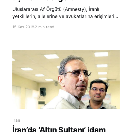
Uluslararası Af Örgütü (Amnesty), İranlı
yetkililerin, ailelerine ve avukatlarına erişimleri
olmaksızın gözaltında tutulan yüzlerce Ahvaz
15 Kas 2018
2 min read
Arabının akıbeti ve nerede tutulduğunu
açıklaması gerektiğini belirtti. Amnesty’nin web
sitesi üzerinden yapılan açıklamada, “İran
dışında yaşayan Ahvaz Arap akti
İran
İran’da ‘Altın Sultanı’ idam