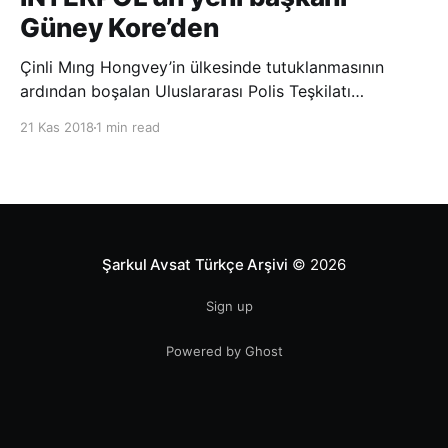
Güney Kore’den
Çinli Mıng Hongvey’in ülkesinde tutuklanmasının
ardından boşalan Uluslararası Polis Teşkilatı
(INTERPOL) Başkanlığına Güney Koreli Kim Jong Yang
21 Kas 2018
1 min read
seçildi. INTERPOL Genel Kurulu’nun Dubai’deki
toplantısında yapılan seçimde, oyların 3’te 2’sini
kazanan Kim, teşkilatın yeni
Şarkul Avsat Türkçe Arşivi
© 2026
Sign up
Powered by Ghost