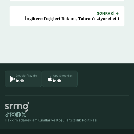
SONRAKI →
İngiltere Dışişleri Bakanı, Tahran’ı ziyaret etti
Google Play'de
App Store'dan
İndir
İndir
Hakkımızda
Reklam
Kurallar ve Koşullar
Gizlilik Politikası