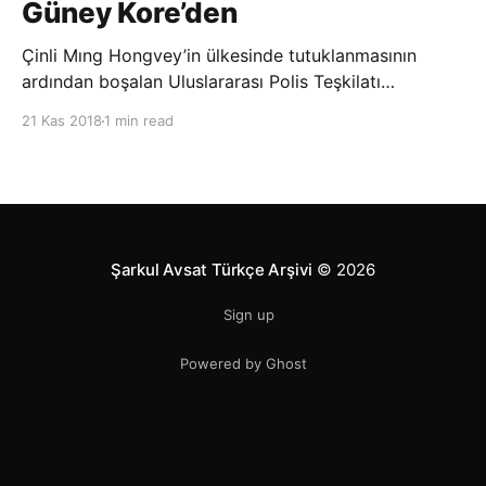
Güney Kore’den
Çinli Mıng Hongvey’in ülkesinde tutuklanmasının
ardından boşalan Uluslararası Polis Teşkilatı
(INTERPOL) Başkanlığına Güney Koreli Kim Jong Yang
21 Kas 2018
1 min read
seçildi. INTERPOL Genel Kurulu’nun Dubai’deki
toplantısında yapılan seçimde, oyların 3’te 2’sini
kazanan Kim, teşkilatın yeni
Şarkul Avsat Türkçe Arşivi
© 2026
Sign up
Powered by Ghost