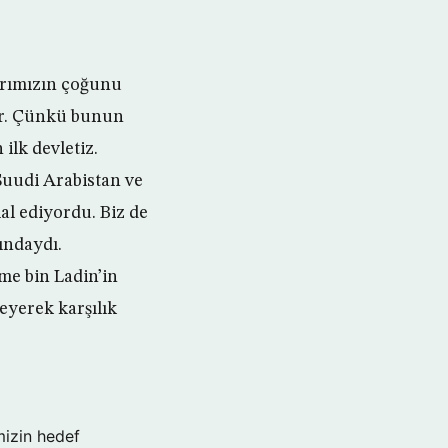
larımızın çoğunu
yor. Çünkü bunun
ilk devletiz.
 Suudi Arabistan ve
al ediyordu. Biz de
ındaydı.
me bin Ladin’in
yerek karşılık
mizin hedef