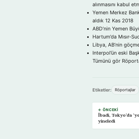
alınmasını kabul et
Yemen Merkez Bankas
aldık
12 Kas 2018
ABD’nin Yemen Büyük
Hartum’da Mısır-Su
Libya, AB’nin göçme
Interpol’ün eski Ba
Tümünü gör Röporta
Etiketler:
Röportajlar
← ÖNCEKI
İbadi, Tokyo’da ‘ye
yineledi