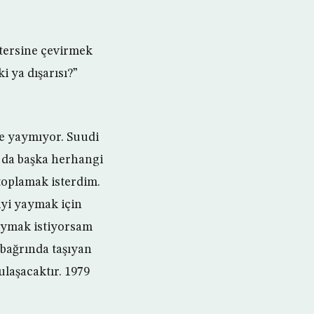
 tersine çevirmek
i ya dışarısı?”
ce yaymıyor. Suudi
 da başka herhangi
toplamak isterdim.
iyi yaymak için
yaymak istiyorsam
 bağrında taşıyan
laşacaktır. 1979