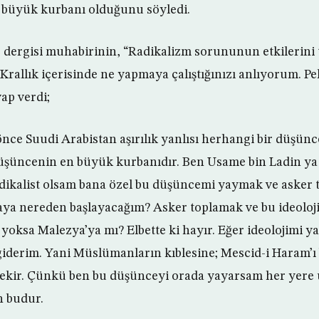
 büyük kurbanı olduğunu söyledi.
 dergisi muhabirinin, “Radikalizm sorununun etkilerini
? Krallık içerisinde ne yapmaya çalıştığınızı anlıyorum. Pek
ap verdi;
önce Suudi Arabistan aşırılık yanlısı herhangi bir düşün
düşüncenin en büyük kurbanıdır. Ben Usame bin Ladin ya
radikalist olsam bana özel bu düşüncemi yaymak ve asker 
aya nereden başlayacağım? Asker toplamak ve bu ideoloj
 yoksa Malezya’ya mı? Elbette ki hayır. Eğer ideolojimi 
giderim. Yani Müslümanların kıblesine; Mescid-i Haram’ı
ekir. Çünkü ben bu düşünceyi orada yayarsam her yere u
n budur.