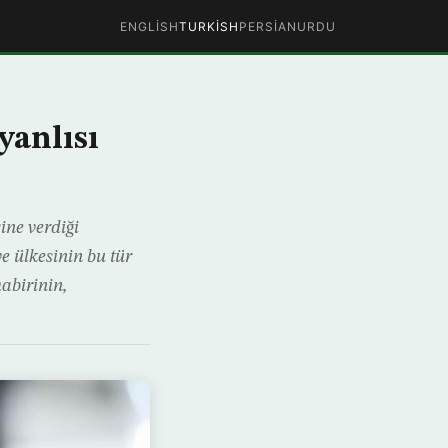
ENGLISH
TURKISH
PERSIAN
URDU
yanlısı
ne verdiği
e ülkesinin bu tür
abirinin,