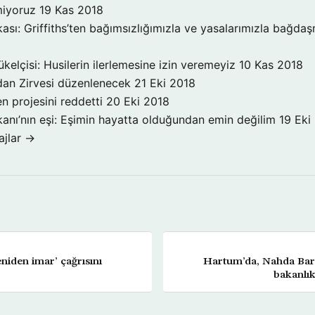
miyoruz
19 Kas 2018
ı: Griffiths’ten bağımsızlığımızla ve yasalarımızla bağda
elçisi: Husilerin ilerlemesine izin veremeyiz
10 Kas 2018
dan Zirvesi düzenlenecek
21 Eki 2018
n projesini reddetti
20 Eki 2018
şkanı’nın eşi: Eşimin hayatta olduğundan emin değilim
19 Eki
jlar →
niden imar’ çağrısını
Hartum’da, Nahda Bar
bakanlık