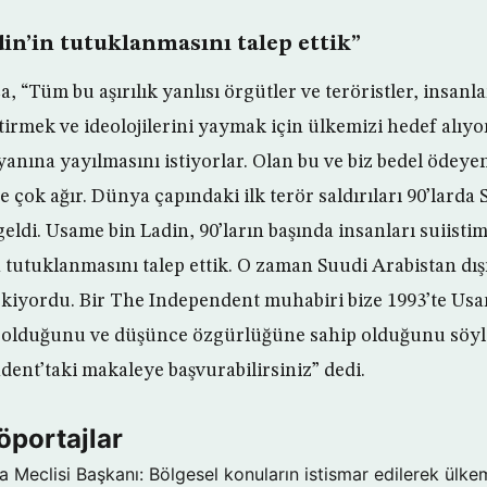
in’in tutuklanmasını talep ettik”
a, “Tüm bu aşırılık yanlısı örgütler ve teröristler, insan
etirmek ve ideolojilerini yaymak için ülkemizi hedef alı
anına yayılmasını istiyorlar. Olan bu ve biz bedel ödeyen 
 çok ağır. Dünya çapındaki ilk terör saldırıları 90’larda
ldi. Usame bin Ladin, 90’ların başında insanları suiistim
 tutuklanmasını talep ettik. O zaman Suudi Arabistan dış
iyordu. Bir The Independent muhabiri bize 1993’te Usa
ı olduğunu ve düşünce özgürlüğüne sahip olduğunu söyle
dent’taki makaleye başvurabilirsiniz” dedi.
öportajlar
a Meclisi Başkanı: Bölgesel konuların istismar edilerek ülke