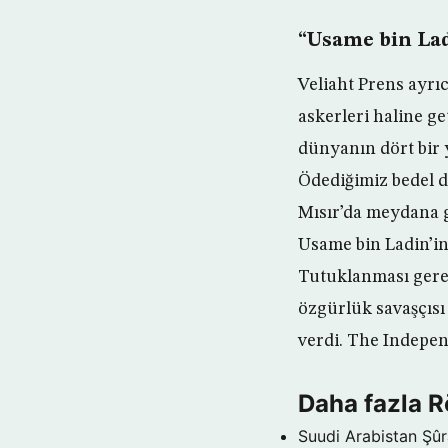
“Usame bin Lad
Veliaht Prens ayrıc
askerleri haline g
dünyanın dört bir y
Ödediğimiz bedel de
Mısır’da meydana ge
Usame bin Ladin’in
Tutuklanması gerek
özgürlük savaşçıs
verdi. The Indepen
Daha fazla R
Suudi Arabistan Şûr