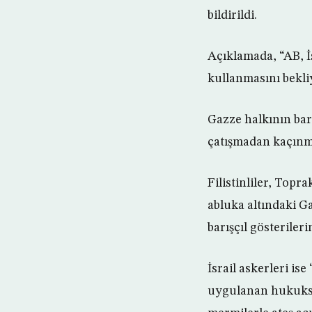
bildirildi.
Açıklamada, “AB, İs
kullanmasını bekliy
Gazze halkının bar
çatışmadan kaçınma
Filistinliler, To
abluka altındaki Gaz
barışçıl gösteriler
İsrail askerleri is
uygulanan hukuksuz