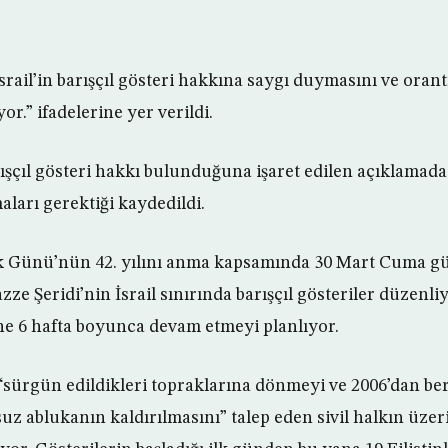
rail’in barışçıl gösteri hakkına saygı duymasını ve orant
or.” ifadelerine yer verildi.
ışçıl gösteri hakkı bulunduğuna işaret edilen açıklamada,
ları gerektiği kaydedildi.
prak Günü’nün 42. yılını anma kapsamında 30 Mart Cuma 
ze Şeridi’nin İsrail sınırında barışçıl gösteriler düzenliyo
ine 6 hafta boyunca devam etmeyi planlıyor.
e “sürgün edildikleri topraklarına dönmeyi ve 2006’dan be
 ablukanın kaldırılmasını” talep eden sivil halkın üzer