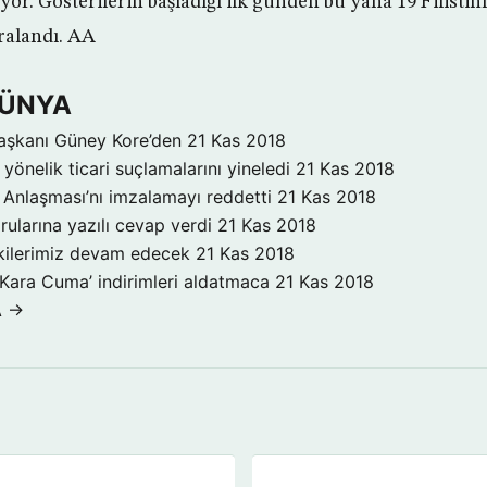
yor. Gösterilerin başladığı ilk günden bu yana 19 Filistinl
aralandı. AA
DÜNYA
aşkanı Güney Kore’den
21 Kas 2018
yönelik ticari suçlamalarını yineledi
21 Kas 2018
Anlaşması’nı imzalamayı reddetti
21 Kas 2018
rularına yazılı cevap verdi
21 Kas 2018
işkilerimiz devam edecek
21 Kas 2018
‘Kara Cuma’ indirimleri aldatmaca
21 Kas 2018
A →