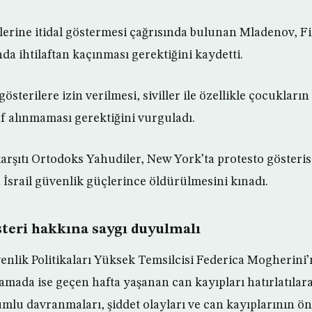
lerine itidal göstermesi çağrısında bulunan Mladenov, Fil
nda ihtilaftan kaçınması gerektiğini kaydetti.
österilere izin verilmesi, siviller ile özellikle çocukların
f alınmaması gerektiğini vurguladı.
karşıtı Ortodoks Yahudiler, New York’ta protesto gösteri
 İsrail güvenlik güçlerince öldürülmesini kınadı.
steri hakkına saygı duyulmalı
venlik Politikaları Yüksek Temsilcisi Federica Mogherini’
lamada ise geçen hafta yaşanan can kayıpları hatırlatılar
umlu davranmaları, şiddet olayları ve can kayıplarının ö