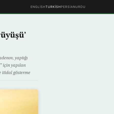
ENGLISH
TURKISH
PERSIAN
URDU
rüyüşü’
adenov, yaptığı
 için yapılan
ne itidal gösterme