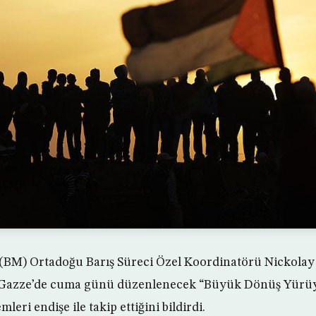
r (BM) Ortadoğu Barış Süreci Özel Koordinatörü Nickolay
, Gazze’de cuma günü düzenlenecek “Büyük Dönüş Yürüy
mleri endişe ile takip ettiğini bildirdi.