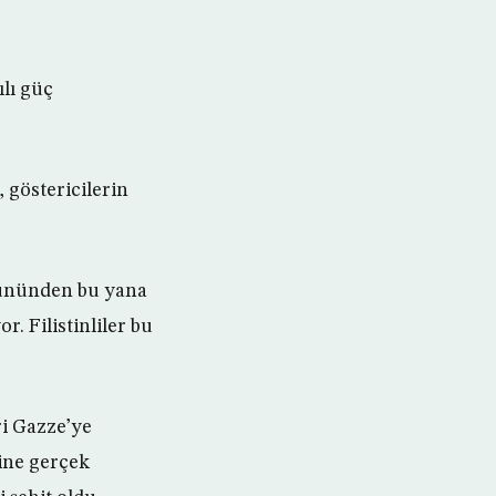
ılı güç
 göstericilerin
gününden bu yana
r. Filistinliler bu
ri Gazze’ye
ine gerçek