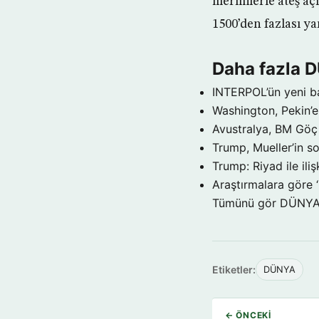
mermilerle ateş açı
1500’den fazlası y
Daha fazla 
INTERPOL’ün yeni b
Washington, Pekin’e 
Avustralya, BM Göç 
Trump, Mueller’in so
Trump: Riyad ile il
Araştırmalara göre 
Tümünü gör DÜNY
Etiketler:
DÜNYA
← ÖNCEKI