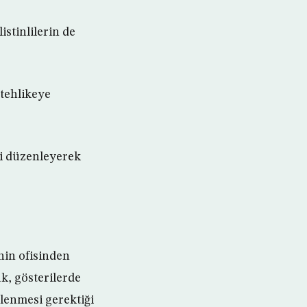
istinlilerin de
 tehlikeye
si düzenleyerek
nin ofisinden
ak, gösterilerde
nlenmesi gerektiği