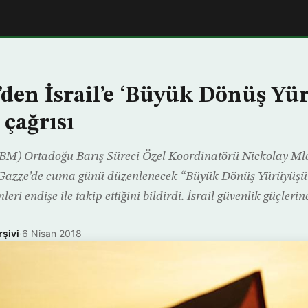
den İsrail’e ‘Büyük Dönüş Yü
 çağrısı
 (BM) Ortadoğu Barış Süreci Özel Koordinatörü Nickolay Ml
 Gazze’de cuma günü düzenlenecek “Büyük Dönüş Yürüyüşü”
leri endişe ile takip ettiğini bildirdi. İsrail güvenlik güçleri
rşivi
·
6 Nisan 2018