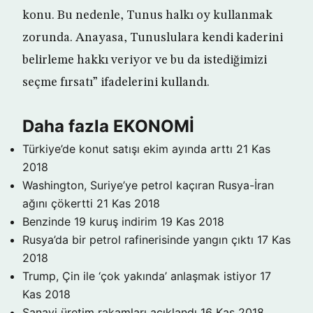
konu. Bu nedenle, Tunus halkı oy kullanmak
zorunda. Anayasa, Tunuslulara kendi kaderini
belirleme hakkı veriyor ve bu da istediğimizi
seçme fırsatı” ifadelerini kullandı.
Daha fazla EKONOMİ
Türkiye’de konut satışı ekim ayında arttı
21 Kas
2018
Washington, Suriye’ye petrol kaçıran Rusya-İran
ağını çökertti
21 Kas 2018
Benzinde 19 kuruş indirim
19 Kas 2018
Rusya’da bir petrol rafinerisinde yangın çıktı
17 Kas
2018
Trump, Çin ile ‘çok yakında’ anlaşmak istiyor
17
Kas 2018
Sanayi üretim rakamları açıklandı
16 Kas 2018