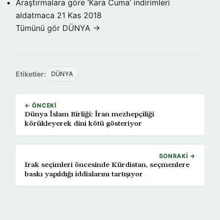
Araştırmalara göre ‘Kara Cuma’ indirimleri
aldatmaca
21 Kas 2018
Tümünü gör DÜNYA →
Etiketler:
DÜNYA
← ÖNCEKI
Dünya İslam Birliği: İran mezhepçiliği
körükleyerek dini kötü gösteriyor
SONRAKI →
Irak seçimleri öncesinde Kürdistan, seçmenlere
baskı yapıldığı iddialarını tartışıyor